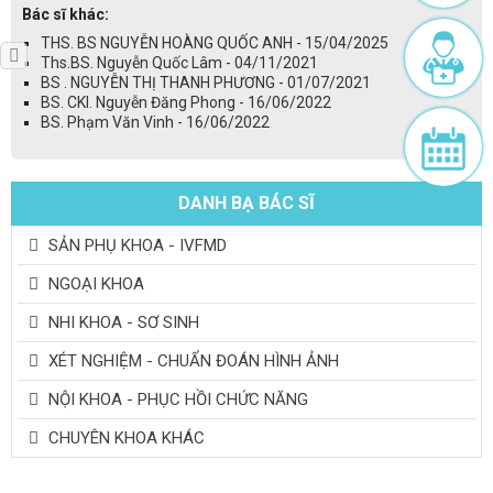
Bác sĩ khác:
THS. BS NGUYỄN HOÀNG QUỐC ANH - 15/04/2025
Ths.BS. Nguyễn Quốc Lâm - 04/11/2021
BS . NGUYỄN THỊ THANH PHƯƠNG - 01/07/2021
BS. CKI. Nguyễn Đăng Phong - 16/06/2022
BS. Phạm Văn Vinh - 16/06/2022
DANH BẠ BÁC SĨ
SẢN PHỤ KHOA - IVFMD
NGOẠI KHOA
NHI KHOA - SƠ SINH
XÉT NGHIỆM - CHUẨN ĐOÁN HÌNH ẢNH
NỘI KHOA - PHỤC HỒI CHỨC NĂNG
CHUYÊN KHOA KHÁC