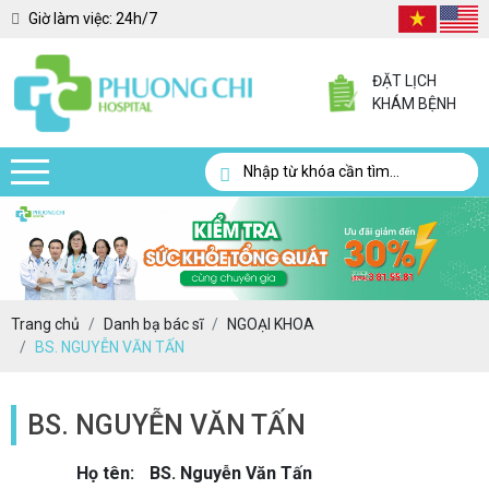
Giờ làm việc:
24h/7
ĐẶT LỊCH
KHÁM BỆNH
Trang chủ
Danh bạ bác sĩ
NGOẠI KHOA
BS. NGUYỄN VĂN TẤN
BS. NGUYỄN VĂN TẤN
Họ tên:
BS. Nguyễn Văn Tấn