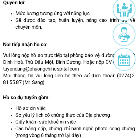
Quyền lợi:
M
ứ
c l
ươ
ng t
ươ
ng
ứ
ng v
ớ
i n
ă
ng l
ự
c
S
ẽ
đượ
c
đ
ào t
ạ
o, hu
ấ
n luy
ệ
n, nâng cao trình
độ
v
ề
chuyên môn.
Nơi tiếp nhận hồ sơ:
Vui lòng n
ộ
p h
ồ
s
ơ
tr
ự
c ti
ế
p t
ạ
i phòng b
ả
o v
ệ
đườ
ng Dx 76, P.
:
Đị
nh Hoà, Th
ủ
D
ầ
u M
ộ
t, Bình D
ươ
ng, Ho
ặ
c n
ộ
p CV qua email:
tuyendung@phuongchihospital.com
M
ọ
i thông tin vui lòng liên h
ệ
theo s
ố
đ
i
ệ
n tho
ạ
i: (0274).3
81.55.87 (Mr. Sang)
Hồ sơ dự tuyển gồm:
H
ồ
s
ơ
xin vi
ệ
c
S
ơ
y
ế
u lý l
ị
ch có ch
ứ
ng th
ự
c c
ủ
a
Đị
a ph
ươ
ng
Gi
ấ
y khám s
ứ
c kho
ẻ
xin vi
ệ
c
Các b
ằ
ng c
ấ
p, ch
ứ
ng ch
ỉ
hành ngh
ề
photo công ch
ứ
ng
(trong vòng 6 tháng tr
ở
l
ạ
i
đ
ây)