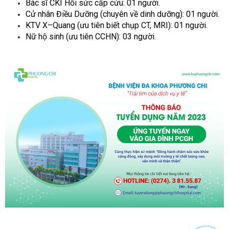
Bác s
ĩ
CKI Hồi sức cấp cứu: 01 ng
ườ
i.
Cử nhân Điều Dưỡng (chuyên về dinh dưỡng): 01 người.
KTV X–Quang (ưu tiên biết chụp CT, MRI): 01 người.
Nữ hộ sinh (ưu tiên CCHN): 03 người.