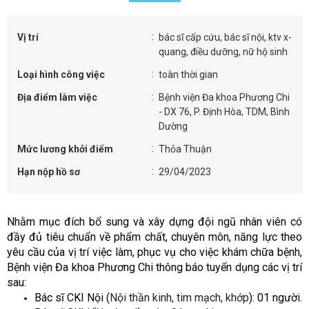
Vị trí
bác sĩ cấp cứu, bác sĩ nội, ktv x-
quang, điều dưỡng, nữ hộ sinh
Loại hình công việc
toàn thời gian
Địa điểm làm việc
Bệnh viện Đa khoa Phương Chi
- DX 76, P. Định Hòa, TDM, Bình
Dường
Mức lương khởi điểm
Thỏa Thuận
Hạn nộp hồ sơ
29/04/2023
Nhằm mục đích bổ sung và xây dựng đội ngũ nhân viên có
đầy đủ tiêu chuẩn về phẩm chất, chuyên môn, năng lực theo
yêu cầu của vị trí việc làm, phục vụ cho việc khám chữa bệnh,
Bệnh viện Đa khoa Phương Chi thông báo tuyển dụng các vị trí
sau:
Bác s
ĩ
CKI Nội (
Nội thần kinh, tim mạch, khớp
): 01 ng
ườ
i.