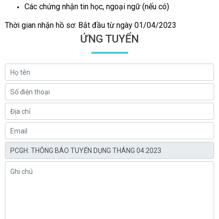
Các ch
ứ
ng nh
ậ
n tin h
ọ
c, ngo
ạ
i ng
ữ
(n
ế
u có)
Thời gian nhận hồ sơ: B
ắ
t
đầ
u t
ừ
ngày 01/04/2023
ỨNG TUYỂN