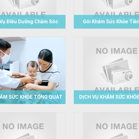
 Vụ Điều Dưỡng Chăm Sóc
Gói Khám Sức Khỏe Tiề
g Ngày Tại Bệnh Viện Đa
Nhân Tại Bệnh Viện Đa 
Khoa Phương Chi
Phương Chi
HÁM SỨC KHỎE TỔNG QUÁT
DỊCH VỤ KHÁM SỨC KHỎ
NHI
QUÁT ĐỊNH KỲ