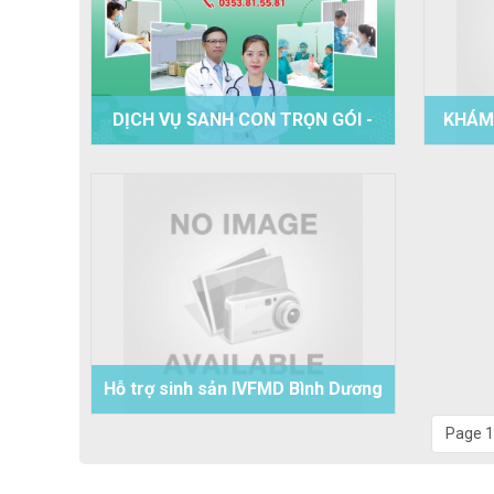
DỊCH VỤ SANH CON TRỌN GÓI -
KHÁM
BV PHƯƠNG CHI
Hỗ trợ sinh sản IVFMD Bình Dương
- Phương Chi
Page 1