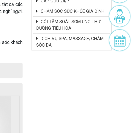
CẤP CỨU 24/7
 tất cả các
CHĂM SÓC SỨC KHỎE GIA ĐÌNH
 nghỉ ngơi,
GÓI TẦM SOÁT SỚM UNG THƯ
ĐƯỜNG TIÊU HÓA
DỊCH VỤ SPA, MASSAGE, CHĂM
m sóc khách
SÓC DA