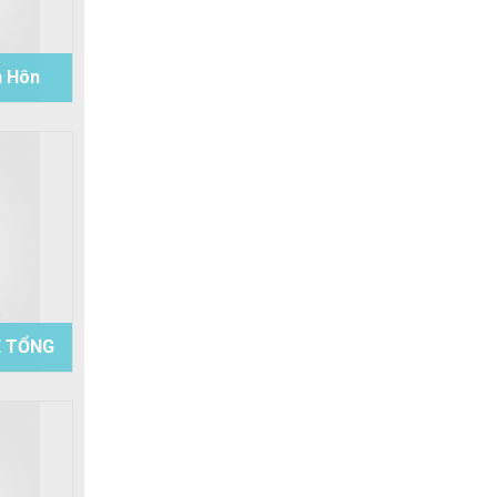
n Hôn
Khoa
E TỔNG