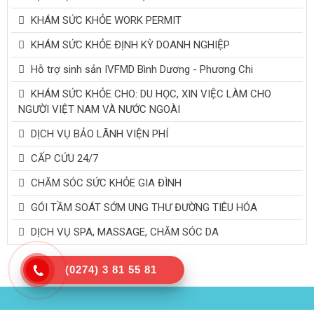
KHÁM SỨC KHỎE WORK PERMIT
KHÁM SỨC KHỎE ĐỊNH KỲ DOANH NGHIỆP
Hỗ trợ sinh sản IVFMD Bình Dương - Phương Chi
KHÁM SỨC KHỎE CHO: DU HỌC, XIN VIỆC LÀM CHO
NGƯỜI VIỆT NAM VÀ NƯỚC NGOÀI
DỊCH VỤ BẢO LÃNH VIỆN PHÍ
CẤP CỨU 24/7
CHĂM SÓC SỨC KHỎE GIA ĐÌNH
GÓI TẦM SOÁT SỚM UNG THƯ ĐƯỜNG TIÊU HÓA
DỊCH VỤ SPA, MASSAGE, CHĂM SÓC DA
(0274) 3 81 55 81