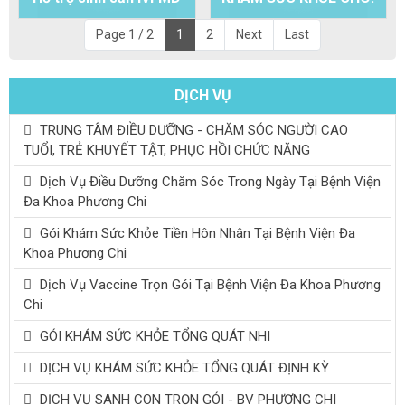
Bình Dương - Phương
DU HỌC, XIN VIỆC LÀM
Page 1 / 2
1
2
Next
Last
Chi
CHO NGƯỜI VIỆT NAM
VÀ NƯỚC NGOÀI
DỊCH VỤ
TRUNG TÂM ĐIỀU DƯỠNG - CHĂM SÓC NGƯỜI CAO
TUỔI, TRẺ KHUYẾT TẬT, PHỤC HỒI CHỨC NĂNG
Dịch Vụ Điều Dưỡng Chăm Sóc Trong Ngày Tại Bệnh Viện
Đa Khoa Phương Chi
Gói Khám Sức Khỏe Tiền Hôn Nhân Tại Bệnh Viện Đa
Khoa Phương Chi
Dịch Vụ Vaccine Trọn Gói Tại Bệnh Viện Đa Khoa Phương
Chi
GÓI KHÁM SỨC KHỎE TỔNG QUÁT NHI
DỊCH VỤ KHÁM SỨC KHỎE TỔNG QUÁT ĐỊNH KỲ
DỊCH VỤ SANH CON TRỌN GÓI - BV PHƯƠNG CHI