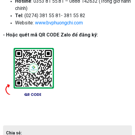
Hotline
: 0353 81 55.81 – 0888 142632 (Trong giờ hành
chính)
Tel
: (0274) 381 55 81- 381 55 82
Website:
www.bvphuongchi.com
- Hoặc quét mã QR CODE Zalo để đăng ký:
Chia sẻ: