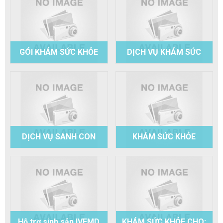
Phương Chi
GÓI KHÁM SỨC KHỎE
DỊCH VỤ KHÁM SỨC
TỔNG QUÁT NHI
KHỎE TỔNG QUÁT
ĐỊNH KỲ
DỊCH VỤ SANH CON
KHÁM SỨC KHỎE
TRỌN GÓI - BV
WORK PERMIT
PHƯƠNG CHI
Hỗ trợ sinh sản IVFMD
KHÁM SỨC KHỎE CHO: