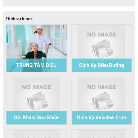
Dịch vụ khác:
TRUNG TÂM ĐIỀU
Dịch Vụ Điều Dưỡng
DƯỠNG - CHĂM SÓC
Chăm Sóc Trong Ngày
NGƯỜI CAO TUỔI, TRẺ
Tại Bệnh Viện Đa Khoa
KHUYẾT TẬT, PHỤC
Phương Chi
HỒI CHỨC NĂNG
Gói Khám Sức Khỏe
Dịch Vụ Vaccine Trọn
Tiền Hôn Nhân Tại
Gói Tại Bệnh Viện Đa
Bệnh Viện Đa Khoa
Khoa Phương Chi