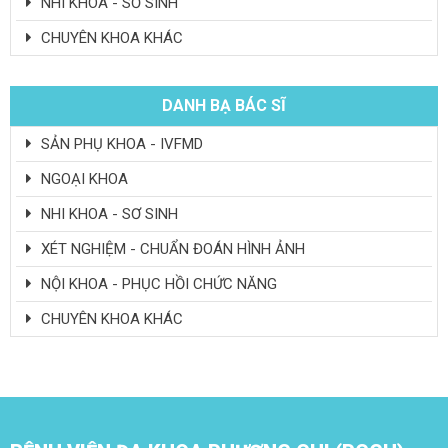
NHI KHOA - SƠ SINH
CHUYÊN KHOA KHÁC
DANH BẠ BÁC SĨ
SẢN PHỤ KHOA - IVFMD
NGOẠI KHOA
NHI KHOA - SƠ SINH
XÉT NGHIỆM - CHUẨN ĐOÁN HÌNH ẢNH
NỘI KHOA - PHỤC HỒI CHỨC NĂNG
CHUYÊN KHOA KHÁC