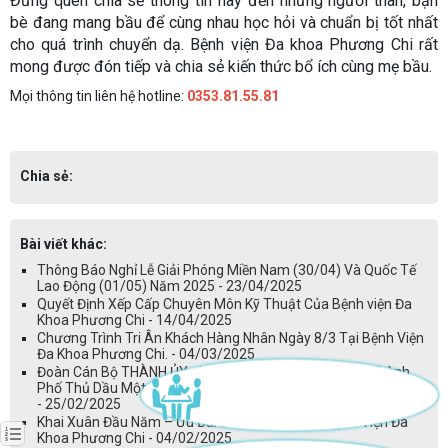
Đừng quên chia sẻ thông tin này đến những người thân, bạn
bè đang mang bầu để cùng nhau học hỏi và chuẩn bị tốt nhất
cho quá trình chuyển dạ. Bệnh viện Đa khoa Phương Chi rất
mong được đón tiếp và chia sẻ kiến thức bổ ích cùng mẹ bầu.
Mọi thông tin liên hệ hotline:
0353.81.55.81
Chia sẻ:
Bài viết khác:
Thông Báo Nghỉ Lễ Giải Phóng Miền Nam (30/04) Và Quốc Tế
Lao Động (01/05) Năm 2025 - 23/04/2025
Quyết Định Xếp Cấp Chuyên Môn Kỹ Thuật Của Bệnh viện Đa
Khoa Phương Chi - 14/04/2025
Chương Trình Tri Ân Khách Hàng Nhân Ngày 8/3 Tại Bệnh Viện
Đa Khoa Phương Chi. - 04/03/2025
Đoàn Cán Bộ THÀNH ỦY - HĐND -UBND - UBMTTQVN Thành
Phố Thủ Dầu Một Chúc Mừng Ngày Thầy Thuốc Việt Nam 27/2
- 25/02/2025
Khai Xuân Đầu Năm – Ưu Đãi Lên Đến 20% Tại Bệnh Viện Đa
Khoa Phương Chi - 04/02/2025