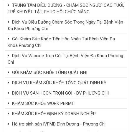
TRUNG TÂM ĐIỀU DƯỠNG - CHĂM SÓC NGƯỜI CAO TUỔI,
TRẺ KHUYẾT TẬT, PHỤC HỒI CHỨC NĂNG
Dịch Vụ Điều Dưỡng Chăm Sóc Trong Ngày Tại Bệnh Viện
Đa Khoa Phương Chi
Gói Khám Sức Khỏe Tiền Hôn Nhân Tại Bệnh Viện Đa
Khoa Phương Chi
Dịch Vụ Vaccine Trọn Gói Tại Bệnh Viện Đa Khoa Phương
Chi
GÓI KHÁM SỨC KHỎE TỔNG QUÁT NHI
DỊCH VỤ KHÁM SỨC KHỎE TỔNG QUÁT ĐỊNH KỲ
DỊCH VỤ SANH CON TRỌN GÓI - BV PHƯƠNG CHI
KHÁM SỨC KHỎE WORK PERMIT
KHÁM SỨC KHỎE ĐỊNH KỲ DOANH NGHIỆP
Hỗ trợ sinh sản IVFMD Bình Dương - Phương Chi