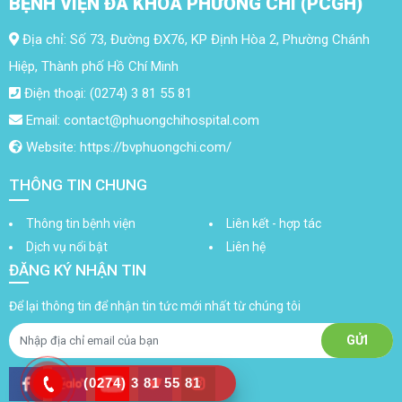
BỆNH VIỆN ĐA KHOA PHƯƠNG CHI (PCGH)
Địa chỉ: Số 73, Đường ĐX76, KP Định Hòa 2, Phường Chánh
Hiệp, Thành phố Hồ Chí Minh
Điện thoại: (0274) 3 81 55 81
Email: contact@phuongchihospital.com
Website: https://bvphuongchi.com/
THÔNG TIN CHUNG
Thông tin bệnh viện
Liên kết - hợp tác
Dịch vụ nổi bật
Liên hệ
ĐĂNG KÝ NHẬN TIN
Để lại thông tin để nhận tin tức mới nhất từ chúng tôi
(0274) 3 81 55 81