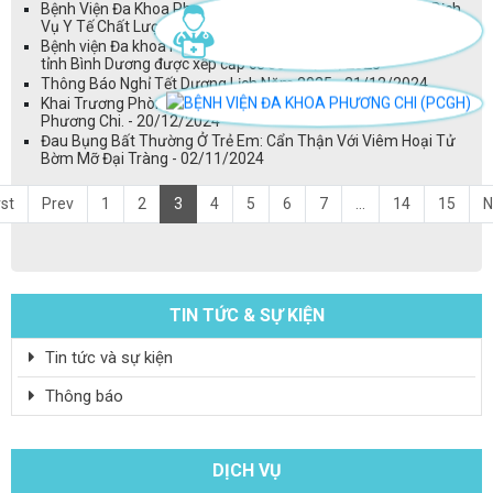
Bệnh Viện Đa Khoa Phương Chi: 4 Năm Vững Vàng Mang Dịch
Vụ Y Tế Chất Lượng Đến Người Bệnh - 24/01/2025
Bệnh viện Đa khoa Phương Chi nằm trong 27 Bệnh viện thuộc
tỉnh Bình Dương được xếp cấp cơ sở - 03/01/2025
Thông Báo Nghỉ Tết Dương Lịch Năm 2025 - 31/12/2024
Khai Trương Phòng Dịch Vụ Khách Hàng – Bệnh Viện Đa Khoa
Phương Chi. - 20/12/2024
Đau Bụng Bất Thường Ở Trẻ Em: Cẩn Thận Với Viêm Hoại Tử
Bờm Mỡ Đại Tràng - 02/11/2024
rst
Prev
1
2
3
4
5
6
7
...
14
15
N
TIN TỨC & SỰ KIỆN
Tin tức và sự kiện
Thông báo
DỊCH VỤ