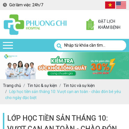
Giờ làm việc:
24h/7
ĐẶT LỊCH
KHÁM BỆNH
Trang chủ
Tin tức & sự kiện
Tin tức và sự kiện
Lớp học tiền sản tháng 10: Vượt cạn an toàn - chào đón bé yêu
cho ngày đặc biệt
LỚP HỌC TIỀN SẢN THÁNG 10:
VƯỢT CẠN AN TOÀN - CHÀO ĐÓN