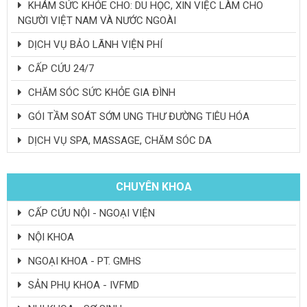
KHÁM SỨC KHỎE CHO: DU HỌC, XIN VIỆC LÀM CHO
NGƯỜI VIỆT NAM VÀ NƯỚC NGOÀI
DỊCH VỤ BẢO LÃNH VIỆN PHÍ
CẤP CỨU 24/7
CHĂM SÓC SỨC KHỎE GIA ĐÌNH
GÓI TẦM SOÁT SỚM UNG THƯ ĐƯỜNG TIÊU HÓA
DỊCH VỤ SPA, MASSAGE, CHĂM SÓC DA
CHUYÊN KHOA
CẤP CỨU NỘI - NGOẠI VIỆN
NỘI KHOA
NGOẠI KHOA - PT. GMHS
SẢN PHỤ KHOA - IVFMD