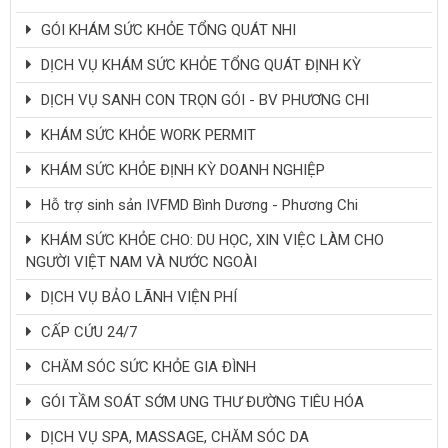
GÓI KHÁM SỨC KHỎE TỔNG QUÁT NHI
DỊCH VỤ KHÁM SỨC KHỎE TỔNG QUÁT ĐỊNH KỲ
DỊCH VỤ SANH CON TRỌN GÓI - BV PHƯƠNG CHI
KHÁM SỨC KHỎE WORK PERMIT
KHÁM SỨC KHỎE ĐỊNH KỲ DOANH NGHIỆP
Hỗ trợ sinh sản IVFMD Bình Dương - Phương Chi
KHÁM SỨC KHỎE CHO: DU HỌC, XIN VIỆC LÀM CHO
NGƯỜI VIỆT NAM VÀ NƯỚC NGOÀI
DỊCH VỤ BẢO LÃNH VIỆN PHÍ
CẤP CỨU 24/7
CHĂM SÓC SỨC KHỎE GIA ĐÌNH
GÓI TẦM SOÁT SỚM UNG THƯ ĐƯỜNG TIÊU HÓA
DỊCH VỤ SPA, MASSAGE, CHĂM SÓC DA