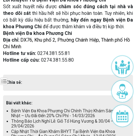
Sốt xuất huyết nếu được
chăm sóc đúng cách tại nhà và
theo dõi sát
thì hầu hết sẽ hồi phục hoàn toàn. Tuy nhiên, khi
có bất kỳ dấu hiệu bất thường,
hãy đến ngay Bệnh viện Đa
khoa Phương Chi
để được thăm khám và điều trị kịp thời.
Bệnh viện Đa khoa Phương Chi
Địa chỉ:
DX76, Khu ph
ố
2, Ph
ườ
ng Chánh Hi
ệ
p, Thành ph
ố
H
ồ
Chí Minh
Hotline tư vấn:
0274.381.55.81
Hotline cấp cứu:
0274.381.55.80
Chia sẻ:
Bài viết khác:
Bệnh Viện Đa Khoa Phương Chi Chính Thức Khám Sáng Chủ
Nhật – Ưu Đãi Đến 20% Chi Phí - 14/03/2026
Thông Báo Lịch Nghỉ Lễ: Giỗ Tổ Hùng Vương & 30/04 – 01/05 -
29/04/2026
Cập Nhật Thời Gian Khám BHYT Tại Bệnh Viện Đa Khoa