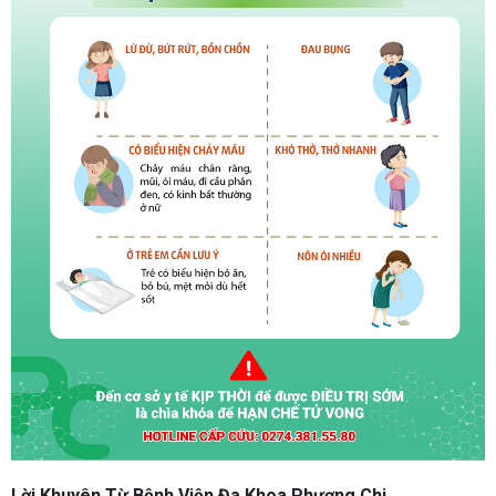
Lời Khuyên Từ Bệnh Viện Đa Khoa Phương Chi