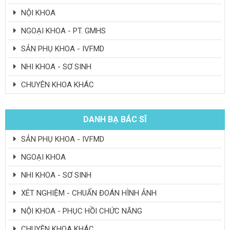
NỘI KHOA
NGOẠI KHOA - PT. GMHS
SẢN PHỤ KHOA - IVFMD
NHI KHOA - SƠ SINH
CHUYÊN KHOA KHÁC
DANH BẠ BÁC SĨ
SẢN PHỤ KHOA - IVFMD
NGOẠI KHOA
NHI KHOA - SƠ SINH
XÉT NGHIỆM - CHUẨN ĐOÁN HÌNH ẢNH
NỘI KHOA - PHỤC HỒI CHỨC NĂNG
CHUYÊN KHOA KHÁC