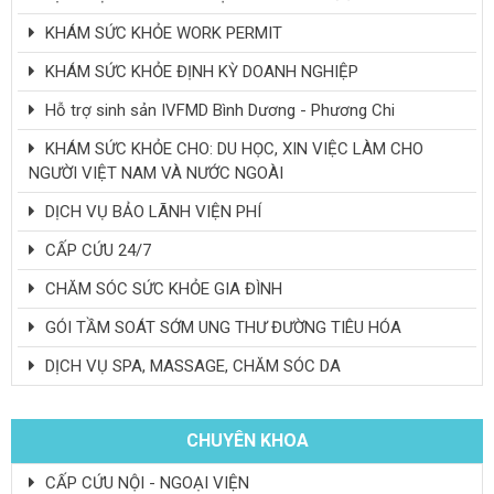
KHÁM SỨC KHỎE WORK PERMIT
KHÁM SỨC KHỎE ĐỊNH KỲ DOANH NGHIỆP
Hỗ trợ sinh sản IVFMD Bình Dương - Phương Chi
KHÁM SỨC KHỎE CHO: DU HỌC, XIN VIỆC LÀM CHO
NGƯỜI VIỆT NAM VÀ NƯỚC NGOÀI
DỊCH VỤ BẢO LÃNH VIỆN PHÍ
CẤP CỨU 24/7
CHĂM SÓC SỨC KHỎE GIA ĐÌNH
GÓI TẦM SOÁT SỚM UNG THƯ ĐƯỜNG TIÊU HÓA
DỊCH VỤ SPA, MASSAGE, CHĂM SÓC DA
CHUYÊN KHOA
CẤP CỨU NỘI - NGOẠI VIỆN