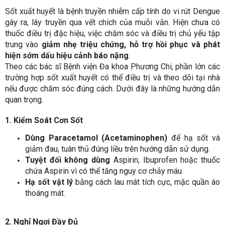
Sốt xuất huyết là bệnh truyền nhiễm cấp tính do vi rút Dengue
gây ra, lây truyền qua vết chích của muỗi vằn. Hiện chưa có
thuốc điều trị đặc hiệu, việc chăm sóc và điều trị chủ yếu tập
trung vào
giảm nhẹ triệu chứng, hỗ trợ hồi phục và phát
hiện sớm dấu hiệu cảnh báo nặng
.
Theo các bác sĩ Bệnh viện Đa khoa Phương Chi, phần lớn các
trường hợp sốt xuất huyết có thể điều trị và theo dõi tại nhà
nếu được chăm sóc đúng cách. Dưới đây là những hướng dẫn
quan trọng.
1. Kiểm Soát Cơn Sốt
Dùng Paracetamol (Acetaminophen)
để hạ sốt và
giảm đau, tuân thủ đúng liều trên hướng dẫn sử dụng.
Tuyệt đối không dùng
Aspirin, Ibuprofen hoặc thuốc
chứa Aspirin vì có thể tăng nguy cơ chảy máu.
Hạ sốt vật lý
bằng cách lau mát tích cực, mặc quần áo
thoáng mát.
2. Nghỉ Ngơi Đầy Đủ