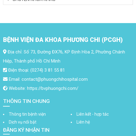
BỆNH VIỆN ĐA KHOA PHƯƠNG CHI (PCGH)
Địa chỉ: Số 73, Đường ĐX76, KP Định Hòa 2, Phường Chánh
Hiệp, Thành phố Hồ Chí Minh
Điện thoại: (0274) 3 81 55 81
Email: contact@phuongchihospital.com
Website: https://bvphuongchi.com/
THÔNG TIN CHUNG
Thông tin bệnh viện
Liên kết - hợp tác
Dịch vụ nổi bật
Liên hệ
ĐĂNG KÝ NHẬN TIN