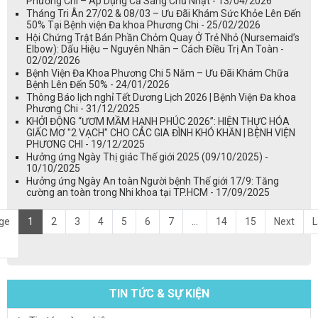
Phương Chi – Áp Dụng Cả Sáng Chủ Nhật - 13/04/2026
Tháng Tri Ân 27/02 & 08/03 – Ưu Đãi Khám Sức Khỏe Lên Đến
50% Tại Bệnh viện Đa khoa Phương Chi - 25/02/2026
Hội Chứng Trật Bán Phần Chỏm Quay Ở Trẻ Nhỏ (Nursemaid’s
Elbow): Dấu Hiệu – Nguyên Nhân – Cách Điều Trị An Toàn -
02/02/2026
Bệnh Viện Đa Khoa Phương Chi 5 Năm – Ưu Đãi Khám Chữa
Bệnh Lên Đến 50% - 24/01/2026
Thông Báo lịch nghỉ Tết Dương Lịch 2026 | Bệnh Viện Đa khoa
Phương Chi - 31/12/2025
KHỞI ĐỘNG “ƯƠM MẦM HẠNH PHÚC 2026”: HIỆN THỰC HÓA
GIẤC MƠ "2 VẠCH" CHO CÁC GIA ĐÌNH KHÓ KHĂN | BỆNH VIỆN
PHƯƠNG CHI - 19/12/2025
Hưởng ứng Ngày Thị giác Thế giới 2025 (09/10/2025) -
10/10/2025
Hưởng ứng Ngày An toàn Người bệnh Thế giới 17/9: Tăng
cường an toàn trong Nhi khoa tại TP.HCM - 17/09/2025
ge
1
2
3
4
5
6
7
...
14
15
Next
L
TIN TỨC & SỰ KIỆN