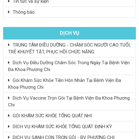
Tin tức và sự kiện
Thông báo
DỊCH VỤ
TRUNG TÂM ĐIỀU DƯỠNG - CHĂM SÓC NGƯỜI CAO TUỔI,
TRẺ KHUYẾT TẬT, PHỤC HỒI CHỨC NĂNG
Dịch Vụ Điều Dưỡng Chăm Sóc Trong Ngày Tại Bệnh Viện
Đa Khoa Phương Chi
Gói Khám Sức Khỏe Tiền Hôn Nhân Tại Bệnh Viện Đa
Khoa Phương Chi
Dịch Vụ Vaccine Trọn Gói Tại Bệnh Viện Đa Khoa Phương
Chi
GÓI KHÁM SỨC KHỎE TỔNG QUÁT NHI
DỊCH VỤ KHÁM SỨC KHỎE TỔNG QUÁT ĐỊNH KỲ
DỊCH VỤ SANH CON TRỌN GÓI - BV PHƯƠNG CHI