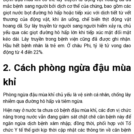
mắc bệnh sang người bởi dịch cơ thể của chúng, bao gồm các
giọt nước bọt đường hô hấp hoặc tiếp xúc với dịch tiết từ vết
thương của động vật, khi ăn uống, chế biến thịt động vật
hoang dã. Sự lây truyền từ người sang người hiếm xảy ra, chủ
yếu qua các giọt đường hô hấp lớn khi tiếp xúc mặt đối mặt
kéo dài. Lây truyền trong bệnh viện cũng đã được ghi nhận.
Hầu hết bệnh nhân là trẻ em. Ở châu Phi, tỷ lệ tử vong dao
động từ 4 đến 22%.
2. Cách phòng ngừa đậu mùa
khỉ
Phòng ngừa đậu mùa khỉ chủ yếu là vệ sinh cá nhân, chống lây
nhiễm qua đường hô hấp và tiêm ngừa.
Hiện nay ở nước ta chưa có bệnh đậu mùa khỉ, các đơn vị chức
năng trong nước vẫn đang giám sát chặt chẽ căn bệnh này để
ngăn ngừa dịch bệnh xâm nhập; đồng thời, phối hợp với Tổ
chức Y tế thế giới kịp thời cập nhật các thông tin về căn bệnh