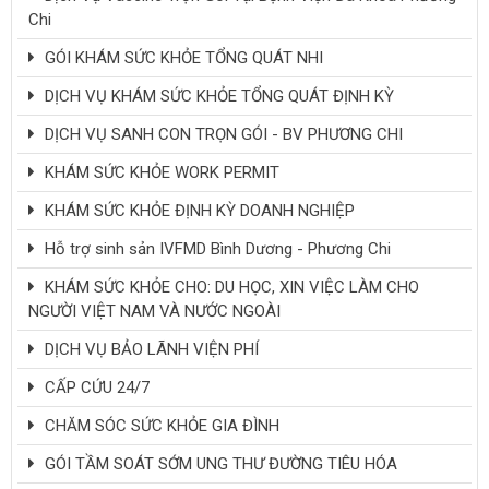
Chi
GÓI KHÁM SỨC KHỎE TỔNG QUÁT NHI
DỊCH VỤ KHÁM SỨC KHỎE TỔNG QUÁT ĐỊNH KỲ
DỊCH VỤ SANH CON TRỌN GÓI - BV PHƯƠNG CHI
KHÁM SỨC KHỎE WORK PERMIT
KHÁM SỨC KHỎE ĐỊNH KỲ DOANH NGHIỆP
Hỗ trợ sinh sản IVFMD Bình Dương - Phương Chi
KHÁM SỨC KHỎE CHO: DU HỌC, XIN VIỆC LÀM CHO
NGƯỜI VIỆT NAM VÀ NƯỚC NGOÀI
DỊCH VỤ BẢO LÃNH VIỆN PHÍ
CẤP CỨU 24/7
CHĂM SÓC SỨC KHỎE GIA ĐÌNH
GÓI TẦM SOÁT SỚM UNG THƯ ĐƯỜNG TIÊU HÓA