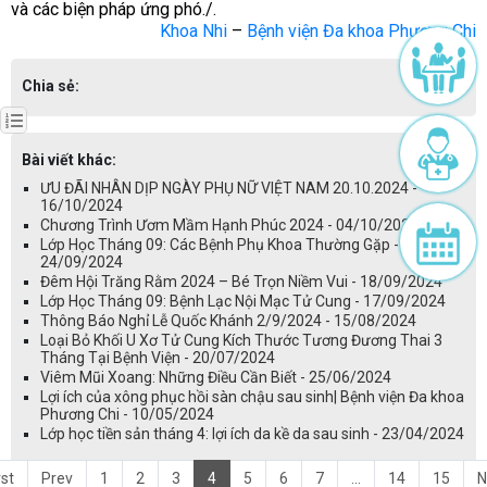
và các biện pháp ứng phó./.
Khoa Nhi
–
Bệnh viện Đa khoa Phương Chi
Chia sẻ:
Bài viết khác:
ƯU ĐÃI NHÂN DỊP NGÀY PHỤ NỮ VIỆT NAM 20.10.2024 -
16/10/2024
Chương Trình Ươm Mầm Hạnh Phúc 2024 - 04/10/2024
Lớp Học Tháng 09: Các Bệnh Phụ Khoa Thường Gặp -
24/09/2024
Đêm Hội Trăng Rằm 2024 – Bé Trọn Niềm Vui - 18/09/2024
Lớp Học Tháng 09: Bệnh Lạc Nội Mạc Tử Cung - 17/09/2024
Thông Báo Nghỉ Lễ Quốc Khánh 2/9/2024 - 15/08/2024
Loại Bỏ Khối U Xơ Tử Cung Kích Thước Tương Đương Thai 3
Tháng Tại Bệnh Viện - 20/07/2024
Viêm Mũi Xoang: Những Điều Cần Biết - 25/06/2024
Lợi ích của xông phục hồi sàn chậu sau sinh| Bệnh viện Đa khoa
Phương Chi - 10/05/2024
Lớp học tiền sản tháng 4: lợi ích da kề da sau sinh - 23/04/2024
rst
Prev
1
2
3
4
5
6
7
...
14
15
N