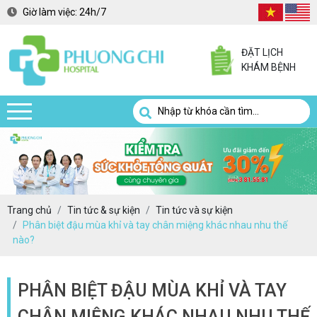
Giờ làm việc:
24h/7
ĐẶT LỊCH
KHÁM BỆNH
Trang chủ
Tin tức & sự kiện
Tin tức và sự kiện
Phân biệt đậu mùa khỉ và tay chân miệng khác nhau nhu thế
nào?
PHÂN BIỆT ĐẬU MÙA KHỈ VÀ TAY
CHÂN MIỆNG KHÁC NHAU NHU THẾ