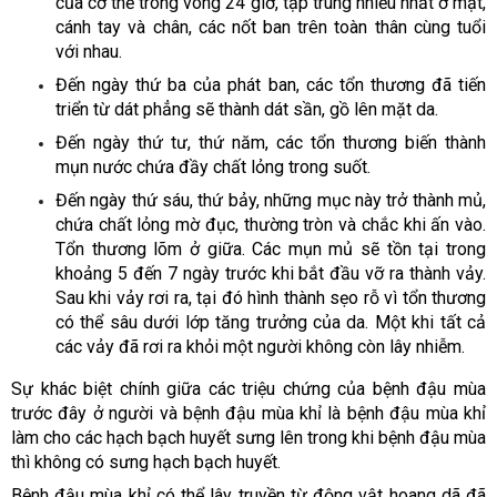
của cơ thể trong vòng 24 giờ, tập trung nhiều nhất ở mặt,
cánh tay và chân, các nốt ban trên toàn thân cùng tuổi
với nhau.
Đến ngày thứ ba của phát ban, các tổn thương đã tiến
triển từ dát phẳng sẽ thành dát sần, gồ lên mặt da.
Đến ngày thứ tư, thứ năm, các tổn thương biến thành
mụn nước chứa đầy chất lỏng trong suốt.
Đến ngày thứ sáu, thứ bảy, những mục này trở thành mủ,
chứa chất lỏng mờ đục, thường tròn và chắc khi ấn vào.
Tổn thương lõm ở giữa. Các mụn mủ sẽ tồn tại trong
khoảng 5 đến 7 ngày trước khi bắt đầu vỡ ra thành vảy.
Sau khi vảy rơi ra, tại đó hình thành sẹo rỗ vì tổn thương
có thể sâu dưới lớp tăng trưởng của da. Một khi tất cả
các vảy đã rơi ra khỏi một người không còn lây nhiễm.
Sự khác biệt chính giữa các triệu chứng của bệnh đậu mùa
trước đây ở người và bệnh đậu mùa khỉ là bệnh đậu mùa khỉ
làm cho các hạch bạch huyết sưng lên trong khi bệnh đậu mùa
thì không có sưng hạch bạch huyết.
Bệnh đậu mùa khỉ có thể lây truyền từ động vật hoang dã đã