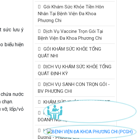
Gói Khám Sức Khỏe Tiền Hôn
Nhân Tại Bệnh Viện Đa Khoa
Phương Chi
t sức lưu ý
Dịch Vụ Vaccine Trọn Gói Tại
Bệnh Viện Đa Khoa Phương Chi
ào biểu hiện
GÓI KHÁM SỨC KHỎE TỔNG
QUÁT NHI
DỊCH VỤ KHÁM SỨC KHỎE TỔNG
QUÁT ĐỊNH KỲ
DỊCH VỤ SANH CON TRỌN GÓI -
BV PHƯƠNG CHI
ụ chứa nước
 chạn.
KHÁM SỨC KHỎE WORK PERMIT
 vỡ, lốp/vỏ
KHÁM SỨC KHỎE ĐỊNH KỲ
DOANH NGHIỆP
Hỗ trợ sinh sản IVFMD Bình
Dương - Phương Chi