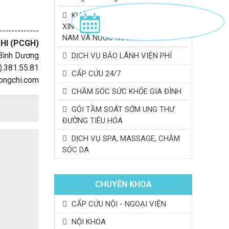
KHÁM SỨC KHỎE CHO: DU HỌC,
XIN VIỆC LÀM CHO NGƯỜI VIỆT
-------------
NAM VÀ NƯỚC NGOÀI
HI (PCGH)
 Bình Dương
DỊCH VỤ BẢO LÃNH VIỆN PHÍ
).381.55.81
CẤP CỨU 24/7
ongchi.com
CHĂM SÓC SỨC KHỎE GIA ĐÌNH
GÓI TẦM SOÁT SỚM UNG THƯ
ĐƯỜNG TIÊU HÓA
DỊCH VỤ SPA, MASSAGE, CHĂM
SÓC DA
CHUYÊN KHOA
CẤP CỨU NỘI - NGOẠI VIỆN
NỘI KHOA