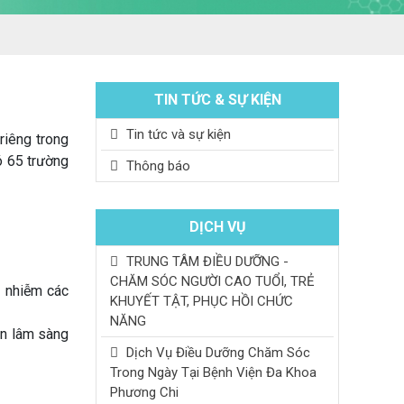
TIN TỨC & SỰ KIỆN
Tin tức và sự kiện
riêng trong
ó 65 trường
Thông báo
DỊCH VỤ
TRUNG TÂM ĐIỀU DƯỠNG -
CHĂM SÓC NGƯỜI CAO TUỔI, TRẺ
n nhiễm các
KHUYẾT TẬT, PHỤC HỒI CHỨC
NĂNG
ện lâm sàng
Dịch Vụ Điều Dưỡng Chăm Sóc
Trong Ngày Tại Bệnh Viện Đa Khoa
Phương Chi