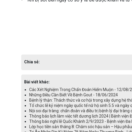
Chia sẻ:
Bài viết khác:
Các Xét Nghiệm Trong Chẩn Đoán Hiếm Muộn - 12/08/
Những Điều Cần Biết Về Bệnh Gout - 18/06/2024
Bệnh lý thận: Thách thức và cơ hội trong xây dựng hệ 
Tổ chức lễ kỷ niệm ngày quốc tế nữ hộ sinh 5.5 và ngày
Nội soi đại tràng: chẩn đoán và điều trị bệnh lý đại trà
Thông báo lịch làm việc tết dương lịch 2024 | Bệnh việ
Thông báo nghỉ lễ Quốc Khánh 2/9/2023 - Bệnh viện Đa
Lớp học tiền sản tháng 8: Chăm sóc hậu sản – Hậu phẫu
Tri Ân Nhân Dịp Kỷ Niệm 76 Năm Ngày Thương Binh - Liệ