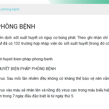
áp phòng bệnh
 PHÒNG BỆNH
m dịch sốt xuất huyết có nguy cơ bùng phát. Theo ghi nhận chỉ 
 đã có 132 trường hợp nhập viện do sốt xuất huyết (trong đó c
HUYẾT BIỆN PHÁP PHÒNG BỆNH
irus. Sau mỗi lần nhiễm đều không có kháng thể bảo vệ nên vẫ
irus vào máu sẽ nhân lên và nồng độ virus cao trong máu biểu hi
n trong 7 ngày đầu đặc biệt là từ ngày thứ 5.