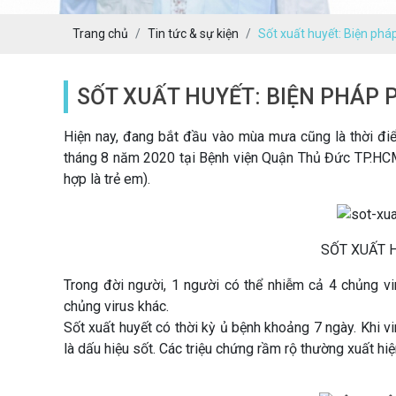
Trang chủ
Tin tức & sự kiện
Sốt xuất huyết: Biện ph
SỐT XUẤT HUYẾT: BIỆN PHÁP
Hiện nay, đang bắt đầu vào mùa mưa cũng là thời điể
tháng 8 năm 2020 tại Bệnh viện Quận Thủ Đức TP.HCM
hợp là trẻ em).
SỐT XUẤT 
Trong đời người, 1 người có thể nhiễm cả 4 chủng v
chủng virus khác.
Sốt xuất huyết có thời kỳ ủ bệnh khoảng 7 ngày. Khi v
là dấu hiệu sốt. Các triệu chứng rầm rộ thường xuất hiệ