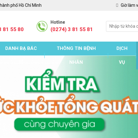
Thành phố Hồ Chí Minh
Giờ làm v
Hotline
3 81 55 80
(0274) 3 81 55 81
DANH BẠ BÁC
THÔNG TIN BỆNH
DỊCH
SĨ
NHÂN
VỤ