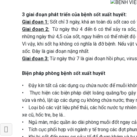
3 giai đoạn phát triển của bệnh sốt xuất huyết:
Giai đoạn 1:
Sốt chỉ 3 ngày, khá an toàn dù sốt cao có t
Giai đoạn 2:
Từ ngày thứ 4 đến 6 có thể xảy ra sốc, 
những ngày thứ 4,5 của sốt, nguy hiểm có thể nhiệt độ 
Vì vậy, khi sốt hạ không có nghĩa là đỡ bệnh. Nếu vật v
sốc. Đây là giai đoạn nặng nhất.
Giai đoạn 3:
Từ ngày thứ 7 là giai đoạn hồi phục, virus
Biện pháp phòng bệnh sốt xuất huyết
• Đậy kín tất cả các dụng cụ chứa nước để muỗi khôn
• Thực hiện các biện pháp diệt loăng quăng/bọ gậy 
vừa và nhỏ, lật úp các dụng cụ không chứa nước; thay
• Loại bỏ các vật liệu phế thải, các hốc nước tự nhiên
xe cũ, hốc tre, bẹ lá...
• Ngủ màn, mặc quần áo dài phòng muỗi đốt ngay cả 
• Tích cực phối hợp với ngành y tế trong các đợt phun
• Khi bị sốt đến ngay cơ sở y tế để được khám và tư vấn