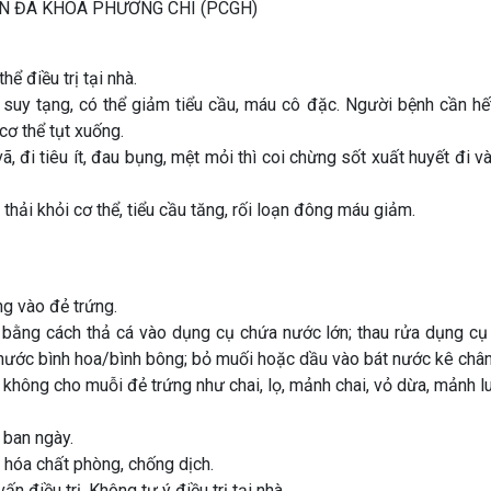
hể điều trị tại nhà.
suy tạng, có thể giảm tiểu cầu, máu cô đặc. Người bệnh cần hế
cơ thể tụt xuống.
ã, đi tiêu ít, đau bụng, mệt mỏi thì coi chừng sốt xuất huyết đi v
 thải khỏi cơ thể, tiểu cầu tăng, rối loạn đông máu giảm.
g vào đẻ trứng.
bằng cách thả cá vào dụng cụ chứa nước lớn; thau rửa dụng c
 nước bình hoa/bình bông; bỏ muối hoặc dầu vào bát nước kê chân
 không cho muỗi đẻ trứng như chai, lọ, mảnh chai, vỏ dừa, mảnh lu
ban ngày.
 hóa chất phòng, chống dịch.
 điều trị. Không tự ý điều trị tại nhà.