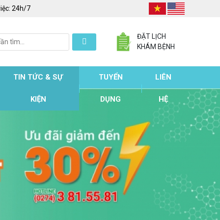
iệc:
24h/7
ĐẶT LỊCH
KHÁM BỆNH
TIN TỨC & SỰ
TUYỂN
LIÊN
KIỆN
DỤNG
HỆ