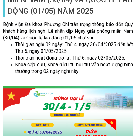
ĐỘNG (01/05) NĂM 2025
B
ệ
nh vi
ệ
n
Đ
a khoa Ph
ươ
ng Chi trân tr
ọ
ng thông báo
đế
n Quý
khách hàng l
ịch
ngh
ỉ
L
ễ
nhân d
ịp
Ngày gi
ả
i phóng mi
ề
n Nam
(30/04) và Qu
ố
c t
ế
lao
độ
ng 01/05 nh
ư
sau
:
Th
ờ
i gian ngh
ỉ
02 ngày:
Th
ứ
4, ngày 30/04/2025
đế
n h
ế
t
Th
ứ
5, ngày 01/05/2025.
Th
ờ
i gian ho
ạt động
tr
ở
l
ạ
i:
Th
ứ
6, ngày 02/05/2025.
Khoa c
ấ
p c
ứ
u, Khoa
đ
i
ề
u tr
ị
n
ộ
i trú v
ẫ
n ho
ạ
t
độ
ng bình
th
ườ
ng trong 02 ngày ngh
ỉ
này.