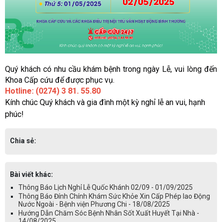
Quý khách có nhu c
ầ
u khám b
ệ
nh trong ngày L
ễ
, vui lòng
đế
n
Khoa C
ấ
p c
ứ
u
để
đượ
c ph
ụ
c v
ụ
.
Hotline: (0274) 3 81. 55.80
Kính chúc Quý khách và gia
đ
ình m
ộ
t k
ỳ
ngh
ỉ
l
ễ
an vui, h
ạ
nh
phúc!
Chia sẻ:
Bài viết khác:
Thông Báo Lịch Nghỉ Lễ Quốc Khánh 02/09 - 01/09/2025
Thông Báo Đính Chính Khám Sức Khỏe Xin Cấp Phép lao Động
Nước Ngoài - Bệnh viện Phương Chi - 18/08/2025
Hướng Dẫn Chăm Sóc Bệnh Nhân Sốt Xuất Huyết Tại Nhà -
14/08/2025