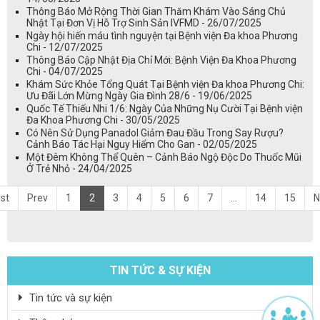
Thông Báo Mở Rộng Thời Gian Thăm Khám Vào Sáng Chủ
Nhật Tại Đơn Vị Hỗ Trợ Sinh Sản IVFMD - 26/07/2025
Ngày hội hiến máu tình nguyện tại Bệnh viện Đa khoa Phương
Chi - 12/07/2025
Thông Báo Cập Nhật Địa Chỉ Mới: Bệnh Viện Đa Khoa Phương
Chi - 04/07/2025
Khám Sức Khỏe Tổng Quát Tại Bệnh viện Đa khoa Phương Chi:
Ưu Đãi Lớn Mừng Ngày Gia Đình 28/6 - 19/06/2025
Quốc Tế Thiếu Nhi 1/6: Ngày Của Những Nụ Cười Tại Bệnh viện
Đa Khoa Phương Chi - 30/05/2025
Có Nên Sử Dụng Panadol Giảm Đau Đầu Trong Say Rượu?
Cảnh Báo Tác Hại Nguy Hiểm Cho Gan - 02/05/2025
Một Đêm Không Thể Quên – Cảnh Báo Ngộ Độc Do Thuốc Mũi
Ở Trẻ Nhỏ - 24/04/2025
rst
Prev
1
2
3
4
5
6
7
...
14
15
N
TIN TỨC & SỰ KIỆN
Tin tức và sự kiện