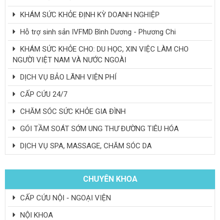
KHÁM SỨC KHỎE ĐỊNH KỲ DOANH NGHIỆP
Hỗ trợ sinh sản IVFMD Bình Dương - Phương Chi
KHÁM SỨC KHỎE CHO: DU HỌC, XIN VIỆC LÀM CHO
NGƯỜI VIỆT NAM VÀ NƯỚC NGOÀI
DỊCH VỤ BẢO LÃNH VIỆN PHÍ
CẤP CỨU 24/7
CHĂM SÓC SỨC KHỎE GIA ĐÌNH
GÓI TẦM SOÁT SỚM UNG THƯ ĐƯỜNG TIÊU HÓA
DỊCH VỤ SPA, MASSAGE, CHĂM SÓC DA
CHUYÊN KHOA
CẤP CỨU NỘI - NGOẠI VIỆN
NỘI KHOA