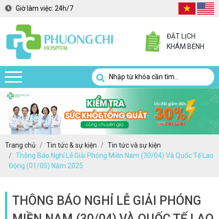
Giờ làm việc:
24h/7
ĐẶT LỊCH
KHÁM BỆNH
Trang chủ
Tin tức & sự kiện
Tin tức và sự kiện
Thông Báo Nghỉ Lễ Giải Phóng Miền Nam (30/04) Và Quốc Tế Lao
Động (01/05) Năm 2025
THÔNG BÁO NGHỈ LỄ GIẢI PHÓNG
MIỀN NAM (30/04) VÀ QUỐC TẾ LAO