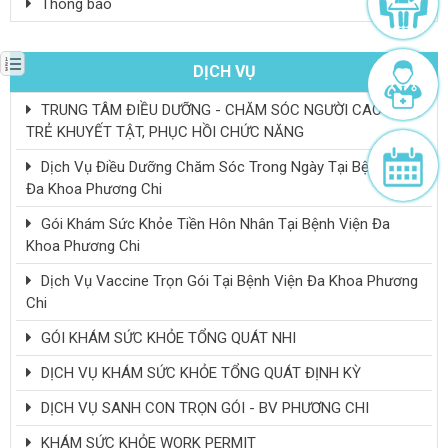
Thông báo
DỊCH VỤ
TRUNG TÂM ĐIỀU DƯỠNG - CHĂM SÓC NGƯỜI CAO TUỔI,
TRẺ KHUYẾT TẬT, PHỤC HỒI CHỨC NĂNG
Dịch Vụ Điều Dưỡng Chăm Sóc Trong Ngày Tại Bệnh Viện
Đa Khoa Phương Chi
Gói Khám Sức Khỏe Tiền Hôn Nhân Tại Bệnh Viện Đa
Khoa Phương Chi
Dịch Vụ Vaccine Trọn Gói Tại Bệnh Viện Đa Khoa Phương
Chi
GÓI KHÁM SỨC KHỎE TỔNG QUÁT NHI
DỊCH VỤ KHÁM SỨC KHỎE TỔNG QUÁT ĐỊNH KỲ
DỊCH VỤ SANH CON TRỌN GÓI - BV PHƯƠNG CHI
KHÁM SỨC KHỎE WORK PERMIT