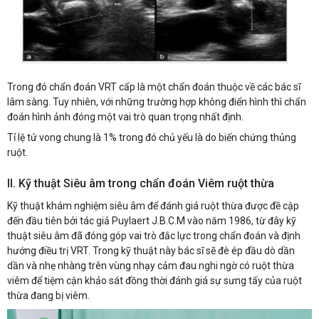
Trong đó chẩn đoán VRT cấp là một chẩn đoán thuộc về các bác sĩ
lâm sàng. Tuy nhiên, với những trường hợp không điển hình thì chẩn
đoán hình ảnh đóng một vai trò quan trọng nhất định.
Tỉ lệ tử vong chung là 1% trong đó chủ yếu là do biến chứng thủng
ruột.
II. Kỹ thuật Siêu âm trong chẩn đoán Viêm ruột thừa
Kỹ thuật khám nghiệm siêu âm để đánh giá ruột thừa được đề cập
đến đầu tiên bởi tác giả Puylaert J.B.C.M vào năm 1986, từ đây kỹ
thuật siêu âm đã đóng góp vai trò đắc lực trong chẩn đoán và định
hướng điều trị VRT. Trong kỹ thuật này bác sĩ sẽ đè ép đầu dò dần
dần và nhẹ nhàng trên vùng nhạy cảm đau nghi ngờ có ruột thừa
viêm để tiệm cận khảo sát đồng thời đánh giá sự sưng tấy của ruột
thừa đang bị viêm.