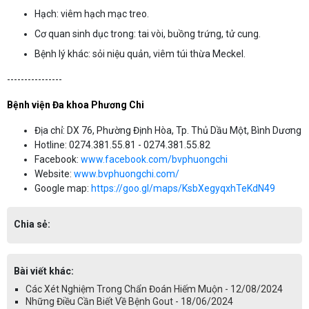
Hạch: viêm hạch mạc treo.
Cơ quan sinh dục trong: tai vòi, buồng trứng, tử cung.
Bệnh lý khác: sỏi niệu quản, viêm túi thừa Meckel.
----------------
Bệnh viện Đa khoa Phương Chi
Địa chỉ: DX 76, Phường Định Hòa, Tp. Thủ Dầu Một, Bình Dương
Hotline: 0274.381.55.81 - 0274.381.55.82
Facebook:
www.facebook.com/bvphuongchi
Website:
www.bvphuongchi.com/
Google map:
https://goo.gl/maps/KsbXegyqxhTeKdN49
Chia sẻ:
Bài viết khác:
Các Xét Nghiệm Trong Chẩn Đoán Hiếm Muộn - 12/08/2024
Những Điều Cần Biết Về Bệnh Gout - 18/06/2024