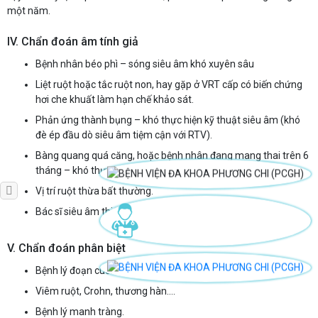
một năm.
IV. Chẩn đoán âm tính giả
Bệnh nhân béo phì – sóng siêu âm khó xuyên sâu
Liệt ruột hoặc tắc ruột non, hay gặp ở VRT cấp có biến chứng
hơi che khuất làm hạn chế khảo sát.
Phản ứng thành bụng – khó thực hiện kỹ thuật siêu âm (khó
đè ép đầu dò siêu âm tiệm cận với RTV).
Bàng quang quá căng, hoặc bệnh nhân đang mang thai trên 6
tháng – khó thực hiện kỹ thuật đè ép.
Vị trí ruột thừa bất thường.
Bác sĩ siêu âm thiếu kinh nghiệm.
V. Chẩn đoán phân biệt
Bệnh lý đoạn cuối hồi tràng.
Viêm ruột, Crohn, thương hàn….
Bệnh lý manh tràng.