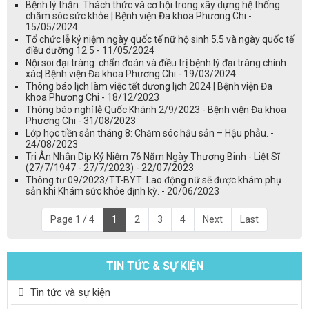
Bệnh lý thận: Thách thức và cơ hội trong xây dựng hệ thống
chăm sóc sức khỏe | Bệnh viện Đa khoa Phương Chi -
15/05/2024
Tổ chức lễ kỷ niệm ngày quốc tế nữ hộ sinh 5.5 và ngày quốc tế
điều dưỡng 12.5 - 11/05/2024
Nội soi đại tràng: chẩn đoán và điều trị bệnh lý đại tràng chính
xác| Bệnh viện Đa khoa Phương Chi - 19/03/2024
Thông báo lịch làm việc tết dương lịch 2024 | Bệnh viện Đa
khoa Phương Chi - 18/12/2023
Thông báo nghỉ lễ Quốc Khánh 2/9/2023 - Bệnh viện Đa khoa
Phương Chi - 31/08/2023
Lớp học tiền sản tháng 8: Chăm sóc hậu sản – Hậu phẫu. -
24/08/2023
Tri Ân Nhân Dịp Kỷ Niệm 76 Năm Ngày Thương Binh - Liệt Sĩ
(27/7/1947 - 27/7/2023) - 22/07/2023
Thông tư 09/2023/TT-BYT: Lao động nữ sẽ được khám phụ
sản khi Khám sức khỏe định kỳ. - 20/06/2023
Page 1 / 4
1
2
3
4
Next
Last
TIN TỨC & SỰ KIỆN
Tin tức và sự kiện