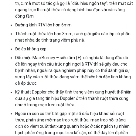
trục, mà một số tác giả gọi là “dấu hiệu ngón tay”; trên mặt cắt
ngang trục thì ruột thừa có dạng hình bia đạn với các vòng
đồng tầm.
Đường kính RTV lớn hơn 6mm
Thành ruột thừa lớn hơn 3mm, ranh giới giữa các lớp có phần
nhạt nhòa do tình trạng viêm phù nề.
Đè ép không xẹp
Dấu hiệu Mac Burney – siêu âm (+): có nghĩa là dùng đầu dò
đè lên ngay trên cấu trúc nghi ngờ là RTV thì sẽ gây đau cho
bệnh nhân, ngoài ra qua nghiệm pháp này có thể đánh giá sự
sưng tấy của ruột thừa đang viêm thể hiện bởi đặc tính không
đè ép được.
Kỹ thuật Doppler cho thấy tình trạng viêm xung huyết thể hiện
qua sự gia tăng tín hiệu Doppler ở trên thành ruột thừa cũng
như ở trong mạc treo ruột thừa
Ngoài ra còn có thể bắt gặp một số dấu hiệu khác: sỏi ruột
thừa, phản ứng mỡ mạc treo ruột thừa, mạc treo hồi tràng,
dịch do viêm xuất tiết xung quanh hoặc ở các ngách tự nhiên,
hạch phản ứng trong mạc treo kế cận, có thể dày lên ở phần