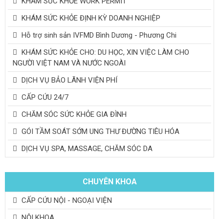
KHÁM SỨC KHỎE WORK PERMIT
KHÁM SỨC KHỎE ĐỊNH KỲ DOANH NGHIỆP
Hỗ trợ sinh sản IVFMD Bình Dương - Phương Chi
KHÁM SỨC KHỎE CHO: DU HỌC, XIN VIỆC LÀM CHO
NGƯỜI VIỆT NAM VÀ NƯỚC NGOÀI
DỊCH VỤ BẢO LÃNH VIỆN PHÍ
CẤP CỨU 24/7
CHĂM SÓC SỨC KHỎE GIA ĐÌNH
GÓI TẦM SOÁT SỚM UNG THƯ ĐƯỜNG TIÊU HÓA
DỊCH VỤ SPA, MASSAGE, CHĂM SÓC DA
CHUYÊN KHOA
CẤP CỨU NỘI - NGOẠI VIỆN
NỘI KHOA