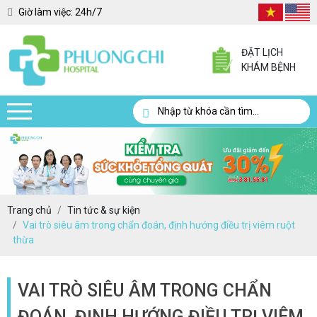
Giờ làm việc:
24h/7
ĐẶT LỊCH
KHÁM BỆNH
Trang chủ
Tin tức & sự kiện
Vai trò siêu âm trong chẩn đoán, định hướng điều trị viêm ruột
thừa
VAI TRÒ SIÊU ÂM TRONG CHẨN
ĐOÁN, ĐỊNH HƯỚNG ĐIỀU TRỊ VIÊM