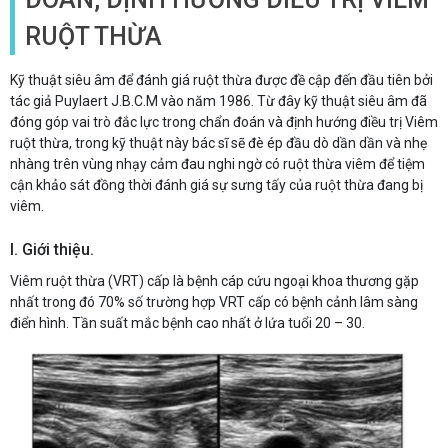
RUỘT THỪA
Kỹ thuật siêu âm để đánh giá ruột thừa được đề cập đến đầu tiên bởi
tác giả Puylaert J.B.C.M vào năm 1986. Từ đây kỹ thuật siêu âm đã
đóng góp vai trò đắc lực trong chẩn đoán và định hướng điều trị Viêm
ruột thừa, trong kỹ thuật này bác sĩ sẽ đè ép đầu dò dần dần và nhẹ
nhàng trên vùng nhạy cảm đau nghi ngờ có ruột thừa viêm để tiệm
cận khảo sát đồng thời đánh giá sự sưng tấy của ruột thừa đang bị
viêm.
I. Giới thiệu.
Viêm ruột thừa (VRT) cấp là bệnh cáp cứu ngoại khoa thương gặp
nhất trong đó 70% số trường hợp VRT cấp có bệnh cảnh lâm sàng
điển hình. Tần suất mắc bệnh cao nhất ở lứa tuổi 20 – 30.