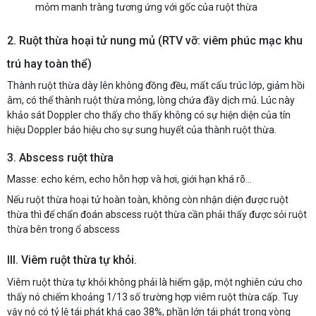
mỏm manh tràng tương ứng với gốc của ruột thừa
2. Ruột thừa hoại tử nung mủ (RTV vỡ: viêm phúc mạc khu
trú hay toàn thể)
Thành ruột thừa dày lên không đồng đều, mất cấu trúc lớp, giảm hồi
âm, có thể thành ruột thừa mỏng, lòng chứa đầy dịch mủ. Lúc này
khảo sát Doppler cho thấy cho thấy không có sự hiện diện của tín
hiệu Doppler báo hiệu cho sự sung huyết của thành ruột thừa.
3. Abscess ruột thừa
Masse: echo kém, echo hỗn hợp và hơi, giới hạn khá rõ…
Nếu ruột thừa hoại tử hoàn toàn, không còn nhận diện được ruột
thừa thì để chẩn đoán abscess ruột thừa cần phải thấy được sỏi ruột
thừa bên trong ổ abscess
III. Viêm ruột thừa tự khỏi.
Viêm ruột thừa tự khỏi không phải là hiếm gặp, một nghiên cứu cho
thấy nó chiếm khoảng 1/13 số trường hợp viêm ruột thừa cấp. Tuy
vậy nó có tỷ lệ tái phát khá cao 38%, phần lớn tái phát trong vòng