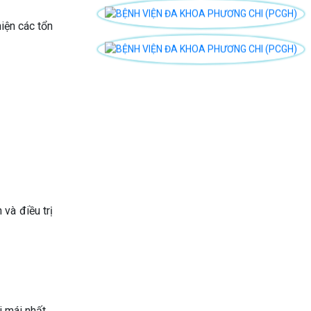
iện các tổn
 và điều trị
 mái nhất.