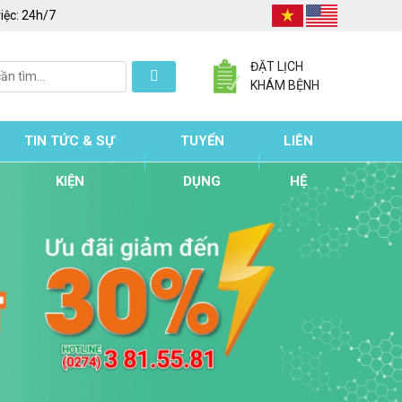
iệc:
24h/7
ĐẶT LỊCH
KHÁM BỆNH
TIN TỨC & SỰ
TUYỂN
LIÊN
KIỆN
DỤNG
HỆ