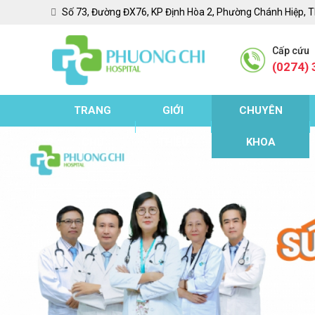
Số 73, Đường ĐX76, KP Định Hòa 2, Phường Chánh Hiệp, 
Cấp cứu
(0274) 
TRANG
GIỚI
CHUYÊN
CHỦ
THIỆU
KHOA