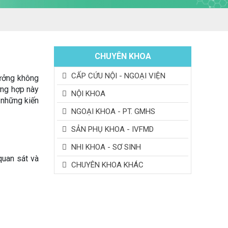
CHUYÊN KHOA
CẤP CỨU NỘI - NGOẠI VIỆN
hưởng không
ờng hợp này
NỘI KHOA
 những kiến
NGOẠI KHOA - PT. GMHS
SẢN PHỤ KHOA - IVFMD
NHI KHOA - SƠ SINH
quan sát và
CHUYÊN KHOA KHÁC