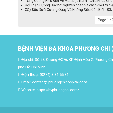
Tăng Cường Hiểu Biết Về Mãn Dục Nam - Chìa Khóa Cho
Rối Loạn Cương Dương: Nguyên nhân và cách điều trị hi
Gãy Đầu Dưới Xương Quay Và Những Điều Cần Biết - 03
Page 1 / 
BỆNH VIỆN ĐA KHOA PHƯƠNG CHI 
Địa chỉ: Số 73, Đường ĐX76, KP Định Hòa 2, Phường Ch
phố Hồ Chí Minh
Điện thoại: (0274) 3 81 55 81
Email: contact@phuongchihospital.com
Website: https://bvphuongchi.com/