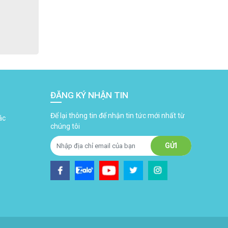
ĐĂNG KÝ NHẬN TIN
Để lại thông tin để nhận tin tức mới nhất từ
ác
chúng tôi