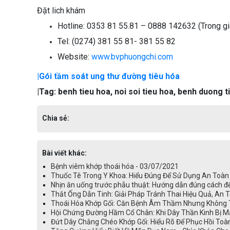
Đặt lich khám
Hotline: 0353 81 55.81 – 0888 142632 (Trong gi
Tel: (0274) 381 55 81- 381 55 82
Website:
www.bvphuongchi.com
|Gói tầm soát ung thư đường tiêu hóa
|Tag: benh tieu hoa, noi soi tieu hoa, benh duong ti
Chia sẻ:
Bài viết khác:
Bệnh viêm khớp thoái hóa - 03/07/2021
Thuốc Tê Trong Y Khoa: Hiểu Đúng Để Sử Dụng An Toàn
Nhịn ăn uống trước phẫu thuật: Hướng dẫn đúng cách đ
Thắt Ống Dẫn Tinh: Giải Pháp Tránh Thai Hiệu Quả, An 
Thoái Hóa Khớp Gối: Căn Bệnh Âm Thầm Nhưng Không 
Hội Chứng Đường Hầm Cổ Chân: Khi Dây Thần Kinh Bị M
Đứt Dây Chằng Chéo Khớp Gối: Hiểu Rõ Để Phục Hồi Toà