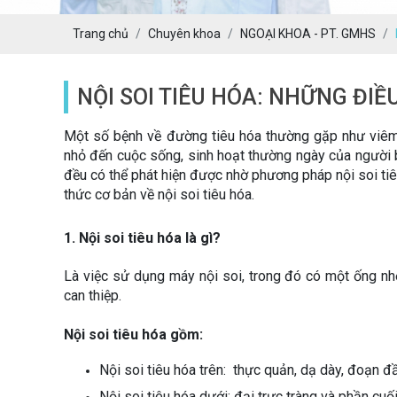
Trang chủ
Chuyên khoa
NGOẠI KHOA - PT. GMHS
NỘI SOI TIÊU HÓA: NHỮNG ĐIỀU
Một số bệnh về đường tiêu hóa thường gặp như viêm l
nhỏ đến cuộc sống, sinh hoạt thường ngày của người b
đều có thể phát hiện được nhờ phương pháp nội soi tiê
thức cơ bản về nội soi tiêu hóa.
1. Nội soi tiêu hóa là gì?
Là việc sử dụng máy nội soi, trong đó có một ống n
can thiệp.
Nội soi tiêu hóa gồm:
Nội soi tiêu hóa trên: thực quản, dạ dày, đoạn đ
Nội soi tiêu hóa dưới: đại trực tràng và phần cuố