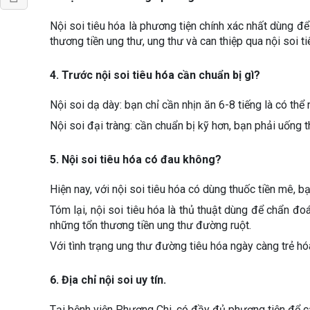
Nội soi tiêu hóa là phương tiện chính xác nhất dùng để
thương tiền ung thư, ung thư và can thiệp qua nội soi 
4. Trước nội soi tiêu hóa cần chuẩn bị gì?
Nội soi dạ dày: bạn chỉ cần nhịn ăn 6-8 tiếng là có thể n
Nội soi đại tràng: cần chuẩn bị kỹ hơn, bạn phải uống 
5. Nội soi tiêu hóa có đau không?
Hiện nay, với nội soi tiêu hóa có dùng thuốc tiền mê, b
Tóm lại, nội soi tiêu hóa là thủ thuật dùng để chẩn đo
những tổn thương tiền ung thư đường ruột.
Với tình trạng ung thư đường tiêu hóa ngày càng trẻ hó
6. Địa chỉ nội soi uy tín.
Tại bệnh viện Phương Chi, có đầy đủ phương tiện để các