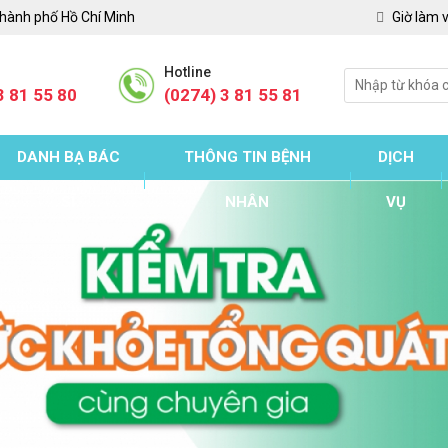
Thành phố Hồ Chí Minh
Giờ làm v
Hotline
3 81 55 80
(0274) 3 81 55 81
DANH BẠ BÁC
THÔNG TIN BỆNH
DỊCH
SĨ
NHÂN
VỤ