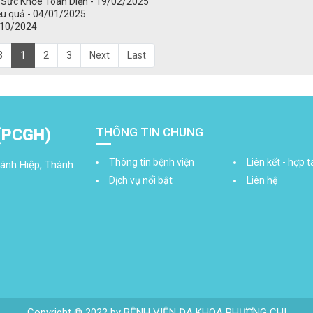
 Sức Khỏe Toàn Diện - 19/02/2025
ệu quả - 04/01/2025
/10/2024
3
1
2
3
Next
Last
THÔNG TIN CHUNG
(PCGH)
Thông tin bệnh viện
Liên kết - hợp t
ánh Hiệp, Thành
Dịch vụ nổi bật
Liên hệ
Copyright © 2022 by BỆNH VIỆN ĐA KHOA PHƯƠNG CHI