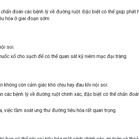
 chẩn đoán các bệnh lý về đường ruột. Đặc biệt có thể giúp phát h
tiêu hóa ở giai đoạn sớm
ội soi.
thuốc xổ cho sạch để có thể quan sát kỹ niêm mạc đại tràng.
ạn không còn cảm giác khó chịu hay đau khi nội soi.
án các bệnh lý về đường ruột chính xác, đặc biệt có thể chẩn đoán
a, việc tầm soát ung thư đường tiêu hóa rất quan trọng.
 bạn có thể nội soi tiêu hóa một cách chính xác, an toàn và thoải