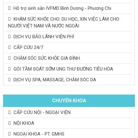
Hỗ trợ sinh sản IVFMD Bình Dương - Phương Chi
KHÁM SỨC KHỎE CHO: DU HỌC, XIN VIỆC LÀM CHO
NGƯỜI VIỆT NAM VÀ NƯỚC NGOÀI
DỊCH VỤ BẢO LÃNH VIỆN PHÍ
CẤP CỨU 24/7
CHĂM SÓC SỨC KHỎE GIA ĐÌNH
GÓI TẦM SOÁT SỚM UNG THƯ ĐƯỜNG TIÊU HÓA
DỊCH VỤ SPA, MASSAGE, CHĂM SÓC DA
CHUYÊN KHOA
CẤP CỨU NỘI - NGOẠI VIỆN
NỘI KHOA
NGOẠI KHOA - PT. GMHS