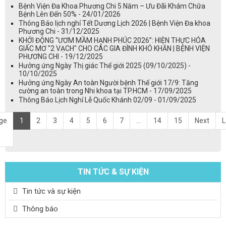
Bệnh Viện Đa Khoa Phương Chi 5 Năm – Ưu Đãi Khám Chữa
Bệnh Lên Đến 50% - 24/01/2026
Thông Báo lịch nghỉ Tết Dương Lịch 2026 | Bệnh Viện Đa khoa
Phương Chi - 31/12/2025
KHỞI ĐỘNG “ƯƠM MẦM HẠNH PHÚC 2026”: HIỆN THỰC HÓA
GIẤC MƠ "2 VẠCH" CHO CÁC GIA ĐÌNH KHÓ KHĂN | BỆNH VIỆN
PHƯƠNG CHI - 19/12/2025
Hưởng ứng Ngày Thị giác Thế giới 2025 (09/10/2025) -
10/10/2025
Hưởng ứng Ngày An toàn Người bệnh Thế giới 17/9: Tăng
cường an toàn trong Nhi khoa tại TP.HCM - 17/09/2025
Thông Báo Lịch Nghỉ Lễ Quốc Khánh 02/09 - 01/09/2025
ge
1
2
3
4
5
6
7
...
14
15
Next
L
TIN TỨC & SỰ KIỆN
Tin tức và sự kiện
Thông báo