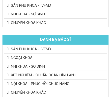
SẢN PHỤ KHOA - IVFMD
NHI KHOA - SƠ SINH
CHUYÊN KHOA KHÁC
DANH BẠ BÁC SĨ
SẢN PHỤ KHOA - IVFMD
NGOẠI KHOA
NHI KHOA - SƠ SINH
XÉT NGHIỆM - CHUẨN ĐOÁN HÌNH ẢNH
NỘI KHOA - PHỤC HỒI CHỨC NĂNG
CHUYÊN KHOA KHÁC