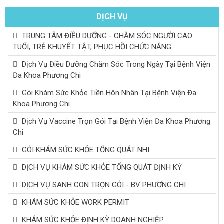
DỊCH VỤ
TRUNG TÂM ĐIỀU DƯỠNG - CHĂM SÓC NGƯỜI CAO
TUỔI, TRẺ KHUYẾT TẬT, PHỤC HỒI CHỨC NĂNG
Dịch Vụ Điều Dưỡng Chăm Sóc Trong Ngày Tại Bệnh Viện
Đa Khoa Phương Chi
Gói Khám Sức Khỏe Tiền Hôn Nhân Tại Bệnh Viện Đa
Khoa Phương Chi
Dịch Vụ Vaccine Trọn Gói Tại Bệnh Viện Đa Khoa Phương
Chi
GÓI KHÁM SỨC KHỎE TỔNG QUÁT NHI
DỊCH VỤ KHÁM SỨC KHỎE TỔNG QUÁT ĐỊNH KỲ
DỊCH VỤ SANH CON TRỌN GÓI - BV PHƯƠNG CHI
KHÁM SỨC KHỎE WORK PERMIT
KHÁM SỨC KHỎE ĐỊNH KỲ DOANH NGHIỆP