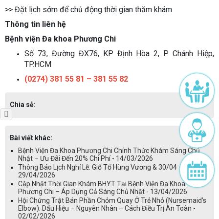
>> Đặt lịch sớm để chủ động thời gian thăm khám
Thông tin liên hệ
Bệnh viện Đa khoa Phương Chi
Số 73, Đường ĐX76, KP Định Hòa 2, P. Chánh Hiệp,
TP.HCM
(0274) 381 55 81 – 381 55 82
Chia sẻ:
Bài viết khác:
Bệnh Viện Đa Khoa Phương Chi Chính Thức Khám Sáng Chủ
Nhật – Ưu Đãi Đến 20% Chi Phí - 14/03/2026
Thông Báo Lịch Nghỉ Lễ: Giỗ Tổ Hùng Vương & 30/04 – 01/05 -
29/04/2026
Cập Nhật Thời Gian Khám BHYT Tại Bệnh Viện Đa Khoa
Phương Chi – Áp Dụng Cả Sáng Chủ Nhật - 13/04/2026
Hội Chứng Trật Bán Phần Chỏm Quay Ở Trẻ Nhỏ (Nursemaid’s
Elbow): Dấu Hiệu – Nguyên Nhân – Cách Điều Trị An Toàn -
02/02/2026