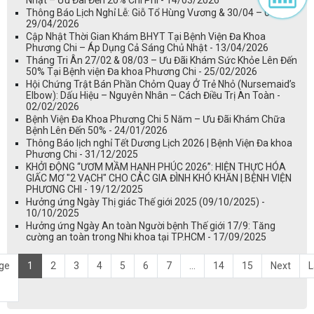
Nhật – Ưu Đãi Đến 20% Chi Phí - 14/03/2026
Thông Báo Lịch Nghỉ Lễ: Giỗ Tổ Hùng Vương & 30/04 – 01/05 -
29/04/2026
Cập Nhật Thời Gian Khám BHYT Tại Bệnh Viện Đa Khoa
Phương Chi – Áp Dụng Cả Sáng Chủ Nhật - 13/04/2026
Tháng Tri Ân 27/02 & 08/03 – Ưu Đãi Khám Sức Khỏe Lên Đến
50% Tại Bệnh viện Đa khoa Phương Chi - 25/02/2026
Hội Chứng Trật Bán Phần Chỏm Quay Ở Trẻ Nhỏ (Nursemaid’s
Elbow): Dấu Hiệu – Nguyên Nhân – Cách Điều Trị An Toàn -
02/02/2026
Bệnh Viện Đa Khoa Phương Chi 5 Năm – Ưu Đãi Khám Chữa
Bệnh Lên Đến 50% - 24/01/2026
Thông Báo lịch nghỉ Tết Dương Lịch 2026 | Bệnh Viện Đa khoa
Phương Chi - 31/12/2025
KHỞI ĐỘNG “ƯƠM MẦM HẠNH PHÚC 2026”: HIỆN THỰC HÓA
GIẤC MƠ "2 VẠCH" CHO CÁC GIA ĐÌNH KHÓ KHĂN | BỆNH VIỆN
PHƯƠNG CHI - 19/12/2025
Hưởng ứng Ngày Thị giác Thế giới 2025 (09/10/2025) -
10/10/2025
Hưởng ứng Ngày An toàn Người bệnh Thế giới 17/9: Tăng
cường an toàn trong Nhi khoa tại TP.HCM - 17/09/2025
ge
1
2
3
4
5
6
7
...
14
15
Next
L