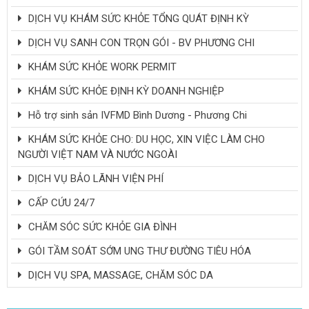
DỊCH VỤ KHÁM SỨC KHỎE TỔNG QUÁT ĐỊNH KỲ
DỊCH VỤ SANH CON TRỌN GÓI - BV PHƯƠNG CHI
KHÁM SỨC KHỎE WORK PERMIT
KHÁM SỨC KHỎE ĐỊNH KỲ DOANH NGHIỆP
Hỗ trợ sinh sản IVFMD Bình Dương - Phương Chi
KHÁM SỨC KHỎE CHO: DU HỌC, XIN VIỆC LÀM CHO
NGƯỜI VIỆT NAM VÀ NƯỚC NGOÀI
DỊCH VỤ BẢO LÃNH VIỆN PHÍ
CẤP CỨU 24/7
CHĂM SÓC SỨC KHỎE GIA ĐÌNH
GÓI TẦM SOÁT SỚM UNG THƯ ĐƯỜNG TIÊU HÓA
DỊCH VỤ SPA, MASSAGE, CHĂM SÓC DA