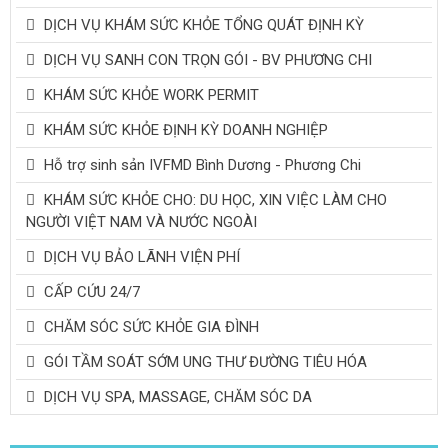
DỊCH VỤ KHÁM SỨC KHỎE TỔNG QUÁT ĐỊNH KỲ
DỊCH VỤ SANH CON TRỌN GÓI - BV PHƯƠNG CHI
KHÁM SỨC KHỎE WORK PERMIT
KHÁM SỨC KHỎE ĐỊNH KỲ DOANH NGHIỆP
Hỗ trợ sinh sản IVFMD Bình Dương - Phương Chi
KHÁM SỨC KHỎE CHO: DU HỌC, XIN VIỆC LÀM CHO
NGƯỜI VIỆT NAM VÀ NƯỚC NGOÀI
DỊCH VỤ BẢO LÃNH VIỆN PHÍ
CẤP CỨU 24/7
CHĂM SÓC SỨC KHỎE GIA ĐÌNH
GÓI TẦM SOÁT SỚM UNG THƯ ĐƯỜNG TIÊU HÓA
DỊCH VỤ SPA, MASSAGE, CHĂM SÓC DA