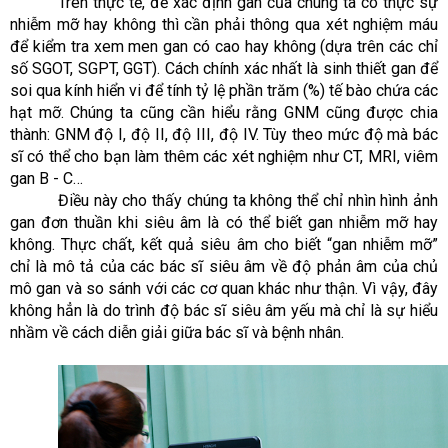
Trên thực tế, để xác định gan của chúng ta có thực sự
nhiễm mỡ hay không thì cần phải thông qua xét nghiệm máu
để kiểm tra xem men gan có cao hay không (dựa trên các chỉ
số SGOT, SGPT, GGT). Cách chính xác nhất là sinh thiết gan để
soi qua kính hiển vi để tính tỷ lệ phần trăm (%) tế bào chứa các
hạt mỡ. Chúng ta cũng cần hiểu rằng GNM cũng được chia
thành: GNM độ I, độ II, độ III, độ IV. Tùy theo mức độ mà bác
sĩ có thể cho bạn làm thêm các xét nghiệm như CT, MRI, viêm
gan B - C…
Điều này cho thấy chúng ta không thể chỉ nhìn hình ảnh
gan đơn thuần khi siêu âm là có thể biết gan nhiễm mỡ hay
không. Thực chất, kết quả siêu âm cho biết “gan nhiễm mỡ”
chỉ là mô tả của các bác sĩ siêu âm về độ phản âm của chủ
mô gan và so sánh với các cơ quan khác như thận. Vì vậy, đây
không hẳn là do trình độ bác sĩ siêu âm yếu mà chỉ là sự hiểu
nhầm về cách diễn giải giữa bác sĩ và bệnh nhân.