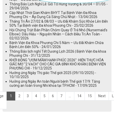
Thông Báo Lịch Nghỉ Lễ: Giỗ Tổ Hùng Vương & 30/04 – 01/05 -
29/04/2026
Cập Nhật Thời Gian Khám BHYT Tại Bệnh Viện Đa Khoa
Phương Chi – Áp Dụng Cả Sáng Chủ Nhật - 13/04/2026
Tháng Tri Ân 27/02 & 08/03 – Ưu Đãi Khám Sức Khỏe Lên Đến
50% Tại Bệnh viện Đa khoa Phương Chi - 25/02/2026
Hội Chứng Trật Bán Phần Chỏm Quay Ở Trẻ Nhỏ (Nursemaid’s
Elbow): Dấu Hiệu – Nguyên Nhân – Cách Điều Trị An Toàn -
02/02/2026
Bệnh Viện Đa Khoa Phương Chi 5 Năm – Ưu Đãi Khám Chữa
Bệnh Lên Đến 50% - 24/01/2026
Thông Báo lịch nghỉ Tết Dương Lịch 2026 | Bệnh Viện Đa khoa
Phương Chi - 31/12/2025
KHỞI ĐỘNG “ƯƠM MẦM HẠNH PHÚC 2026”: HIỆN THỰC HÓA
GIẤC MƠ "2 VẠCH" CHO CÁC GIA ĐÌNH KHÓ KHĂN | BỆNH VIỆN
PHƯƠNG CHI - 19/12/2025
Hưởng ứng Ngày Thị giác Thế giới 2025 (09/10/2025) -
10/10/2025
Hưởng ứng Ngày An toàn Người bệnh Thế giới 17/9: Tăng
cường an toàn trong Nhi khoa tại TP.HCM - 17/09/2025
ge
1
2
3
4
5
6
7
...
14
15
Next
L