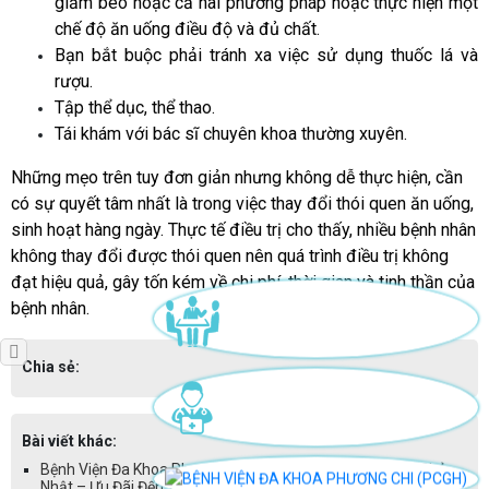
giảm béo hoặc cả hai phương pháp hoặc thực hiện một
chế độ ăn uống điều độ và đủ chất.
Bạn bắt buộc phải tránh xa việc sử dụng thuốc lá và
rượu.
Tập thể dục, thể thao.
Tái khám với bác sĩ chuyên khoa thường xuyên.
Những mẹo trên tuy đơn giản nhưng không dễ thực hiện, cần
có sự quyết tâm nhất là trong việc thay đổi thói quen ăn uống,
sinh hoạt hàng ngày. Thực tế điều trị cho thấy, nhiều bệnh nhân
không thay đổi được thói quen nên quá trình điều trị không
đạt hiệu quả, gây tốn kém về chi phí, thời gian và tinh thần của
bệnh nhân.
Chia sẻ:
Bài viết khác:
Bệnh Viện Đa Khoa Phương Chi Chính Thức Khám Sáng Chủ
Nhật – Ưu Đãi Đến 20% Chi Phí - 14/03/2026