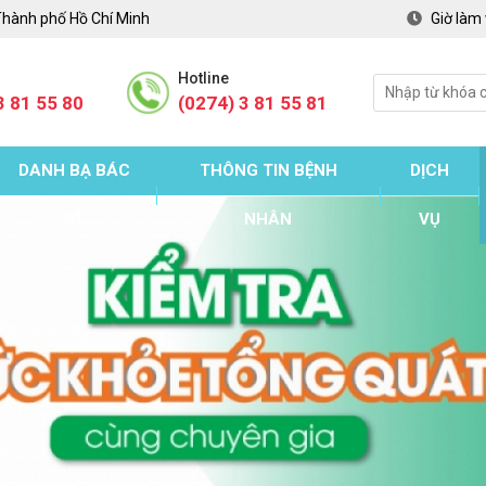
Thành phố Hồ Chí Minh
Giờ làm 
Hotline
3 81 55 80
(0274) 3 81 55 81
DANH BẠ BÁC
THÔNG TIN BỆNH
DỊCH
SĨ
NHÂN
VỤ