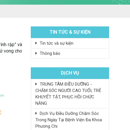
TIN TỨC & SỰ KIỆN
Tin tức và sự kiện
ình rập” và
tử vong cho
Thông báo
DỊCH VỤ
TRUNG TÂM ĐIỀU DƯỠNG -
CHĂM SÓC NGƯỜI CAO TUỔI, TRẺ
KHUYẾT TẬT, PHỤC HỒI CHỨC
NĂNG
Dịch Vụ Điều Dưỡng Chăm Sóc
Trong Ngày Tại Bệnh Viện Đa Khoa
Phương Chi