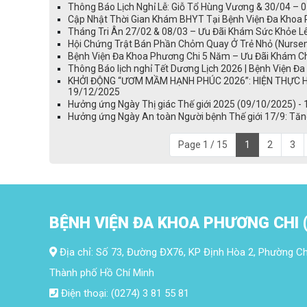
Thông Báo Lịch Nghỉ Lễ: Giỗ Tổ Hùng Vương & 30/04 – 
Cập Nhật Thời Gian Khám BHYT Tại Bệnh Viện Đa Khoa 
Tháng Tri Ân 27/02 & 08/03 – Ưu Đãi Khám Sức Khỏe L
Hội Chứng Trật Bán Phần Chỏm Quay Ở Trẻ Nhỏ (Nursema
Bệnh Viện Đa Khoa Phương Chi 5 Năm – Ưu Đãi Khám C
Thông Báo lịch nghỉ Tết Dương Lịch 2026 | Bệnh Viện Đ
KHỞI ĐỘNG “ƯƠM MẦM HẠNH PHÚC 2026”: HIỆN THỰC HÓ
19/12/2025
Hưởng ứng Ngày Thị giác Thế giới 2025 (09/10/2025) -
Hưởng ứng Ngày An toàn Người bệnh Thế giới 17/9: Tăn
Page 1 / 15
1
2
3
BỆNH VIỆN ĐA KHOA PHƯƠNG CHI 
Địa chỉ: Số 73, Đường ĐX76, KP Định Hòa 2, Phường Ch
Thành phố Hồ Chí Minh
Điện thoại: (0274) 3 81 55 81