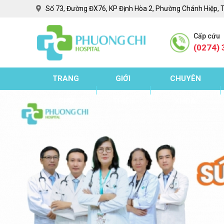
Số 73, Đường ĐX76, KP Định Hòa 2, Phường Chánh Hiệp, 
Cấp cứu
(0274) 
TRANG
GIỚI
CHUYÊN
CHỦ
THIỆU
KHOA