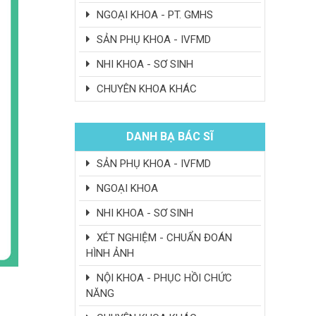
NGOẠI KHOA - PT. GMHS
SẢN PHỤ KHOA - IVFMD
NHI KHOA - SƠ SINH
CHUYÊN KHOA KHÁC
DANH BẠ BÁC SĨ
SẢN PHỤ KHOA - IVFMD
NGOẠI KHOA
NHI KHOA - SƠ SINH
XÉT NGHIỆM - CHUẨN ĐOÁN
HÌNH ẢNH
NỘI KHOA - PHỤC HỒI CHỨC
NĂNG