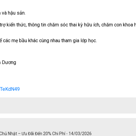
 và hậu sản.
trợ kiến thức, thông tin chăm sóc thai kỳ hữu ích, chăm con khoa 
ể các mẹ bầu khác cùng nhau tham gia lớp học.
h D
ươ
ng
hTeKdN49
hủ Nhật – Ưu Đãi Đến 20% Chi Phí - 14/03/2026