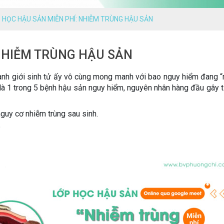
 HỌC HẬU SẢN MIỄN PHÍ: NHIỄM TRÙNG HẬU SẢN
 NHIỄM TRÙNG HẬU SẢN
anh giới sinh tử ấy vô cùng mong manh với bao nguy hiểm đang “r
là 1 trong 5 bệnh hậu sản nguy hiểm, nguyên nhân hàng đầu gây 
guy cơ nhiễm trùng sau sinh.
?