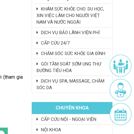
KHÁM SỨC KHỎE CHO: DU HỌC,
XIN VIỆC LÀM CHO NGƯỜI VIỆT
NAM VÀ NƯỚC NGOÀI
DỊCH VỤ BẢO LÃNH VIỆN PHÍ
CẤP CỨU 24/7
CHĂM SÓC SỨC KHỎE GIA ĐÌNH
GÓI TẦM SOÁT SỚM UNG THƯ
ĐƯỜNG TIÊU HÓA
i (tham gia
DỊCH VỤ SPA, MASSAGE, CHĂM
SÓC DA
CHUYÊN KHOA
CẤP CỨU NỘI - NGOẠI VIỆN
NỘI KHOA