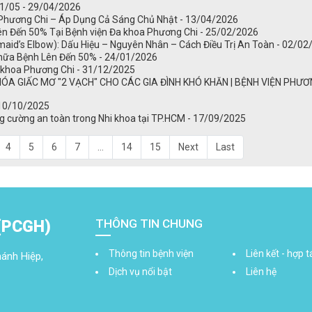
01/05 - 29/04/2026
Phương Chi – Áp Dụng Cả Sáng Chủ Nhật - 13/04/2026
ên Đến 50% Tại Bệnh viện Đa khoa Phương Chi - 25/02/2026
id’s Elbow): Dấu Hiệu – Nguyên Nhân – Cách Điều Trị An Toàn - 02/02
hữa Bệnh Lên Đến 50% - 24/01/2026
a khoa Phương Chi - 31/12/2025
A GIẤC MƠ "2 VẠCH" CHO CÁC GIA ĐÌNH KHÓ KHĂN | BỆNH VIỆN PHƯƠN
 10/10/2025
g cường an toàn trong Nhi khoa tại TP.HCM - 17/09/2025
4
5
6
7
...
14
15
Next
Last
THÔNG TIN CHUNG
(PCGH)
Thông tin bệnh viện
Liên kết - hợp t
ánh Hiệp,
Dịch vụ nổi bật
Liên hệ