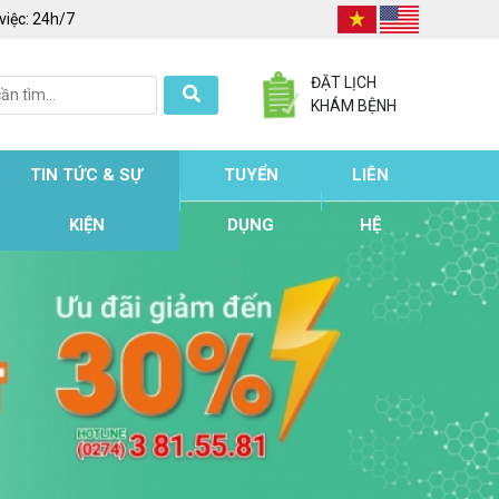
việc:
24h/7
ĐẶT LỊCH
KHÁM BỆNH
TIN TỨC & SỰ
TUYỂN
LIÊN
KIỆN
DỤNG
HỆ