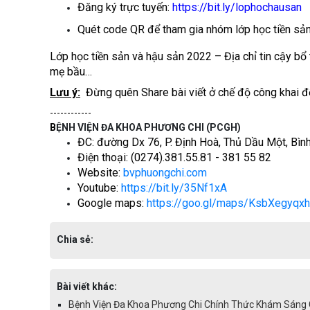
Đăng ký trực tuyến:
https://bit.ly/lophochausan
Quét code QR để tham gia nhóm lớp học tiền sản
Lớp học tiền sản và hậu sản 2022 – Địa chỉ tin cậy bổ 
mẹ bầu…
Lưu ý:
Đừng quên Share bài viết ở chế độ công khai đ
------------
B
Ệ
NH VI
Ệ
N
Đ
A KHOA PH
ƯƠ
NG CHI (PCGH)
Đ
C:
đườ
ng Dx 76, P.
Đị
nh Hoà, Th
ủ
D
ầ
u M
ộ
t, Bìn
Đ
i
ệ
n tho
ạ
i: (0274).381.55.81 - 381 55 82
Website:
bvphuongchi.com
Youtube:
https://bit.ly/35Nf1xA
Google maps:
https://goo.gl/maps/KsbXegyqx
Chia sẻ:
Bài viết khác:
Bệnh Viện Đa Khoa Phương Chi Chính Thức Khám Sáng C