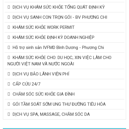
DỊCH VỤ KHÁM SỨC KHỎE TỔNG QUÁT ĐỊNH KỲ
DỊCH VỤ SANH CON TRỌN GÓI - BV PHƯƠNG CHI
KHÁM SỨC KHỎE WORK PERMIT
KHÁM SỨC KHỎE ĐỊNH KỲ DOANH NGHIỆP
Hỗ trợ sinh sản IVFMD Bình Dương - Phương Chi
KHÁM SỨC KHỎE CHO: DU HỌC, XIN VIỆC LÀM CHO
NGƯỜI VIỆT NAM VÀ NƯỚC NGOÀI
DỊCH VỤ BẢO LÃNH VIỆN PHÍ
CẤP CỨU 24/7
CHĂM SÓC SỨC KHỎE GIA ĐÌNH
GÓI TẦM SOÁT SỚM UNG THƯ ĐƯỜNG TIÊU HÓA
DỊCH VỤ SPA, MASSAGE, CHĂM SÓC DA