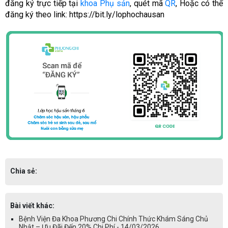
đăng ký trực tiếp tại
khoa Phụ sản
, quét mã
QR
, Hoặc có thể
đăng ký theo link:
https://bit.ly/lophochausan
Chia sẻ:
Bài viết khác:
Bệnh Viện Đa Khoa Phương Chi Chính Thức Khám Sáng Chủ
Nhật – Ưu Đãi Đến 20% Chi Phí - 14/03/2026