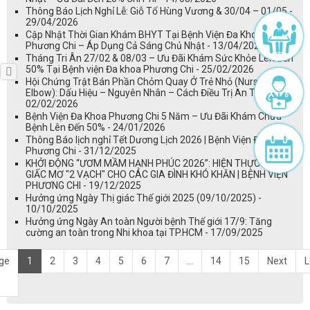
Thông Báo Lịch Nghỉ Lễ: Giỗ Tổ Hùng Vương & 30/04 – 01/05 -
29/04/2026
Cập Nhật Thời Gian Khám BHYT Tại Bệnh Viện Đa Khoa
Phương Chi – Áp Dụng Cả Sáng Chủ Nhật - 13/04/2026
Tháng Tri Ân 27/02 & 08/03 – Ưu Đãi Khám Sức Khỏe Lên Đến
50% Tại Bệnh viện Đa khoa Phương Chi - 25/02/2026
Hội Chứng Trật Bán Phần Chỏm Quay Ở Trẻ Nhỏ (Nursemaid’s
Elbow): Dấu Hiệu – Nguyên Nhân – Cách Điều Trị An Toàn -
02/02/2026
Bệnh Viện Đa Khoa Phương Chi 5 Năm – Ưu Đãi Khám Chữa
Bệnh Lên Đến 50% - 24/01/2026
Thông Báo lịch nghỉ Tết Dương Lịch 2026 | Bệnh Viện Đa khoa
Phương Chi - 31/12/2025
KHỞI ĐỘNG “ƯƠM MẦM HẠNH PHÚC 2026”: HIỆN THỰC HÓA
GIẤC MƠ "2 VẠCH" CHO CÁC GIA ĐÌNH KHÓ KHĂN | BỆNH VIỆN
PHƯƠNG CHI - 19/12/2025
Hưởng ứng Ngày Thị giác Thế giới 2025 (09/10/2025) -
10/10/2025
Hưởng ứng Ngày An toàn Người bệnh Thế giới 17/9: Tăng
cường an toàn trong Nhi khoa tại TP.HCM - 17/09/2025
ge
1
2
3
4
5
6
7
...
14
15
Next
L