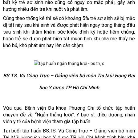
bất kỳ trẻ sơ sinh nào cũng có nguy cơ mắc phải, gây ảnh
hưởng nhiều đến trẻ khi nuốt và phát âm.
Cũng theo thống kê thì sẽ có khoảng 5% trẻ sơ sinh sẽ bị mắc
dị tật này sau khi sinh và được phát hiện ngay trong tháng đầu
sau sinh khi thăm khám sức khỏe định kỳ hoặc tiêm chủng;
hoặc trẻ sẽ được phát hiện tật muộn hơn khi cha mẹ thấy bé
khó bú, khó phát âm hay lên cân chậm.
BS.TS. Vũ Công Trực – Giả
ng viên
b
ộ
môn Tai M
ũ
i H
ọ
ng
Đạ
i
h
ọ
c Y d
ượ
c TP H
ồ
Chí Minh
Vừa qua, B
ệ
nh vi
ệ
n
Đ
a khoa Ph
ươ
ng Chi t
ổ
ch
ứ
c t
ậ
p hu
ấ
n
chuyên đề v
ề
: “Ngắn thắng lưỡi”. Y bác s
ĩ
,
đ
i
ề
u d
ưỡ
ng, nhân
viên y t
ế
c
ủ
a b
ệ
nh vi
ệ
n tham gia t
ậ
p hu
ấ
n.
T
ạ
i bu
ổ
i t
ậ
p hu
ấ
n BS.TS. Vũ Công Trực – Giả
ng viên
b
ộ
môn
Tai M
ũ
i H
ọ
ng
Đạ
i h
ọ
c Y d
ượ
c TP H
ồ
Chí Minh
trình bày khá