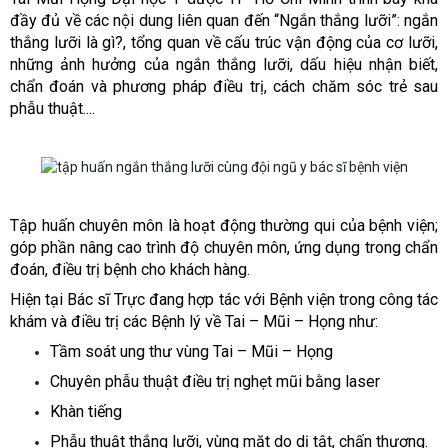
đầ
y
đủ
v
ề
các n
ộ
i dung liên quan
đế
n “Ngắn thắng lưỡi”: ngắn
thắng lưỡi là gì?, tổng quan về cấu trúc vận động của cơ lưỡi,
những ảnh hưởng của ngắn thắng lưỡi, dấu hiệu nhận biết,
chẩn đoán và phương pháp điều trị, cách chăm sóc trẻ sau
phẫu thuật....
T
ậ
p hu
ấ
n chuyên môn là ho
ạ
t
độ
ng th
ườ
ng qui c
ủ
a b
ệ
nh vi
ệ
n;
góp ph
ầ
n nâng cao trình
độ
chuyên môn,
ứ
ng d
ụ
ng trong ch
ẩ
n
đ
oán,
đ
i
ề
u tr
ị
b
ệ
nh cho khách hàng.
Hi
ệ
n t
ạ
i Bác s
ĩ
Tr
ự
c
đ
ang h
ợ
p tác v
ớ
i B
ệ
nh vi
ệ
n trong công tác
khám và
đ
i
ề
u tr
ị
các B
ệ
nh lý v
ề
Tai – M
ũ
i – H
ọ
ng nh
ư
:
T
ầ
m soát ung th
ư
vùng Tai – M
ũ
i – H
ọ
ng
Chuyên ph
ẫ
u thu
ậ
t
đ
i
ề
u tr
ị
ngh
ẹ
t m
ũ
i b
ằ
ng laser
Khàn ti
ế
ng
Ph
ẫ
u thu
ậ
t th
ắ
ng l
ưỡ
i, vùng m
ặ
t do d
ị
t
ậ
t, ch
ấ
n th
ươ
ng.