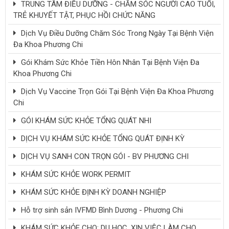
TRUNG TÂM ĐIỀU DƯỠNG - CHĂM SÓC NGƯỜI CAO TUỔI,
TRẺ KHUYẾT TẬT, PHỤC HỒI CHỨC NĂNG
Dịch Vụ Điều Dưỡng Chăm Sóc Trong Ngày Tại Bệnh Viện
Đa Khoa Phương Chi
Gói Khám Sức Khỏe Tiền Hôn Nhân Tại Bệnh Viện Đa
Khoa Phương Chi
Dịch Vụ Vaccine Trọn Gói Tại Bệnh Viện Đa Khoa Phương
Chi
GÓI KHÁM SỨC KHỎE TỔNG QUÁT NHI
DỊCH VỤ KHÁM SỨC KHỎE TỔNG QUÁT ĐỊNH KỲ
DỊCH VỤ SANH CON TRỌN GÓI - BV PHƯƠNG CHI
KHÁM SỨC KHỎE WORK PERMIT
KHÁM SỨC KHỎE ĐỊNH KỲ DOANH NGHIỆP
Hỗ trợ sinh sản IVFMD Bình Dương - Phương Chi
KHÁM SỨC KHỎE CHO: DU HỌC, XIN VIỆC LÀM CHO