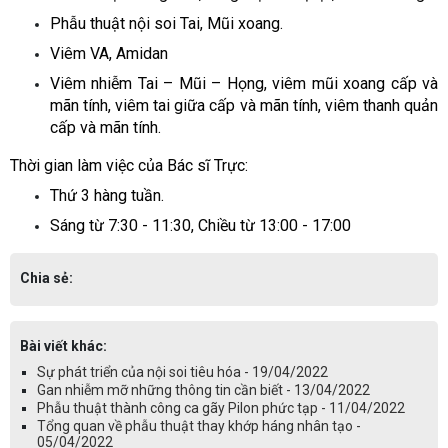
Ph
ẫ
u thu
ậ
t n
ộ
i soi Tai, M
ũ
i xoang.
Viêm VA, Amidan
Viêm nhi
ễ
m Tai – M
ũ
i – H
ọ
ng, viêm m
ũ
i xoang c
ấ
p và
mãn tính, viêm tai gi
ữ
a c
ấ
p và mãn tính, viêm thanh qu
ả
n
c
ấ
p và mãn tính.
Thời gian làm việc c
ủ
a Bác s
ĩ
Tr
ự
c:
Th
ứ
3 hàng tu
ầ
n.
Sáng t
ừ
7:30 - 11:30, Chi
ề
u t
ừ
13:00 - 17:00
Chia sẻ:
Bài viết khác:
Sự phát triển của nội soi tiêu hóa - 19/04/2022
Gan nhiễm mỡ những thông tin cần biết - 13/04/2022
Phẫu thuật thành công ca gãy Pilon phức tạp - 11/04/2022
Tổng quan về phẫu thuật thay khớp háng nhân tạo -
05/04/2022