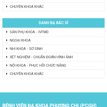
CHUYÊN KHOA KHÁC
DANH BẠ BÁC SĨ
SẢN PHỤ KHOA - IVFMD
NGOẠI KHOA
NHI KHOA - SƠ SINH
XÉT NGHIỆM - CHUẨN ĐOÁN HÌNH ẢNH
NỘI KHOA - PHỤC HỒI CHỨC NĂNG
CHUYÊN KHOA KHÁC
BỆNH VIỆN ĐA KHOA PHƯƠNG CHI (PCGH)