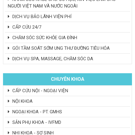
NGƯỜI VIỆT NAM VÀ NƯỚC NGOÀI
DỊCH VỤ BẢO LÃNH VIỆN PHÍ
CẤP CỨU 24/7
CHĂM SÓC SỨC KHỎE GIA ĐÌNH
GÓI TẦM SOÁT SỚM UNG THƯ ĐƯỜNG TIÊU HÓA
DỊCH VỤ SPA, MASSAGE, CHĂM SÓC DA
CHUYÊN KHOA
CẤP CỨU NỘI - NGOẠI VIỆN
NỘI KHOA
NGOẠI KHOA - PT. GMHS
SẢN PHỤ KHOA - IVFMD
NHI KHOA - SƠ SINH