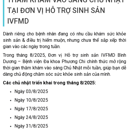
TẠI ĐƠN VỊ HỖ TRỢ SINH SẢN
IVFMD
Dành riêng cho b
ệ
nh nhân
đ
ang có nhu c
ầ
u khám s
ứ
c kh
ỏ
e
sinh s
ả
n &
đ
i
ề
u tr
ị
hi
ế
m mu
ộ
n, nh
ư
ng ch
ư
a th
ể
s
ắ
p x
ế
p th
ờ
i
gian vào các ngày trong tu
ầ
n.
Trong tháng 8/2025,
Đơ
n v
ị
H
ỗ
tr
ợ
sinh s
ả
n IVFMD Bình
D
ươ
ng – B
ệ
nh vi
ệ
n
Đ
a khoa Ph
ươ
ng Chi chính th
ứ
c m
ở
r
ộ
ng
th
ờ
i gian th
ă
m khám vào sáng Ch
ủ
Nh
ậ
t m
ỗ
i tu
ầ
n, giúp b
ạ
n d
ễ
dàng ch
ủ
độ
ng ch
ă
m sóc s
ứ
c kh
ỏ
e sinh s
ả
n c
ủ
a mình.
Các ch
ủ
nh
ậ
t tri
ể
n khai trong tháng 8/2025:
Ngày 03/8/2025
Ngày 10/8/2025
Ngày 17/8/2025
Ngày 24/8/2025
Ngày 31/8/2025