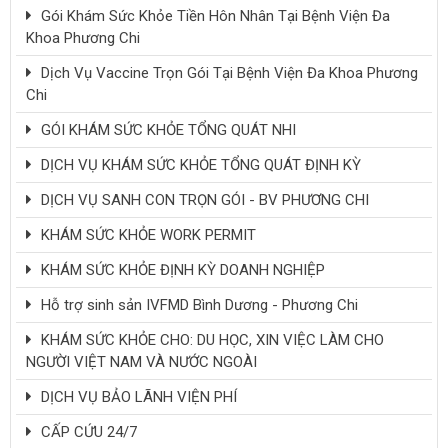
Gói Khám Sức Khỏe Tiền Hôn Nhân Tại Bệnh Viện Đa
Khoa Phương Chi
Dịch Vụ Vaccine Trọn Gói Tại Bệnh Viện Đa Khoa Phương
Chi
GÓI KHÁM SỨC KHỎE TỔNG QUÁT NHI
DỊCH VỤ KHÁM SỨC KHỎE TỔNG QUÁT ĐỊNH KỲ
DỊCH VỤ SANH CON TRỌN GÓI - BV PHƯƠNG CHI
KHÁM SỨC KHỎE WORK PERMIT
KHÁM SỨC KHỎE ĐỊNH KỲ DOANH NGHIỆP
Hỗ trợ sinh sản IVFMD Bình Dương - Phương Chi
KHÁM SỨC KHỎE CHO: DU HỌC, XIN VIỆC LÀM CHO
NGƯỜI VIỆT NAM VÀ NƯỚC NGOÀI
DỊCH VỤ BẢO LÃNH VIỆN PHÍ
CẤP CỨU 24/7