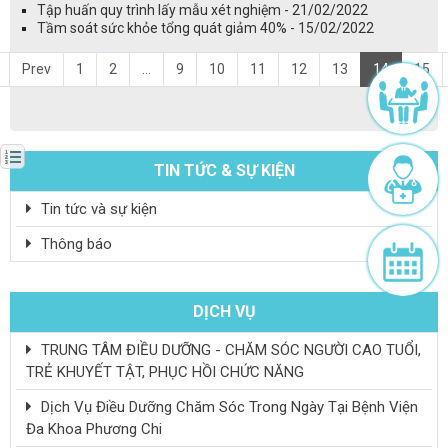
Tập huấn quy trình lấy mẫu xét nghiệm - 21/02/2022
Tầm soát sức khỏe tổng quát giảm 40% - 15/02/2022
Prev
1
2
...
9
10
11
12
13
14
15
TIN TỨC & SỰ KIỆN
Tin tức và sự kiện
Thông báo
DỊCH VỤ
TRUNG TÂM ĐIỀU DƯỠNG - CHĂM SÓC NGƯỜI CAO TUỔI,
TRẺ KHUYẾT TẬT, PHỤC HỒI CHỨC NĂNG
Dịch Vụ Điều Dưỡng Chăm Sóc Trong Ngày Tại Bệnh Viện
Đa Khoa Phương Chi