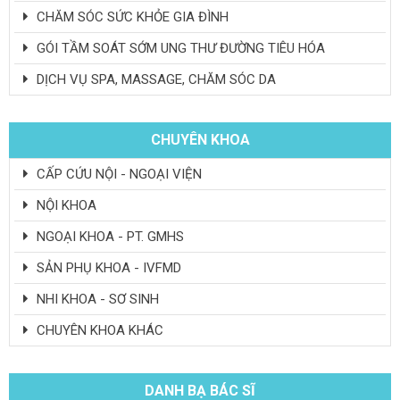
CHĂM SÓC SỨC KHỎE GIA ĐÌNH
GÓI TẦM SOÁT SỚM UNG THƯ ĐƯỜNG TIÊU HÓA
DỊCH VỤ SPA, MASSAGE, CHĂM SÓC DA
CHUYÊN KHOA
CẤP CỨU NỘI - NGOẠI VIỆN
NỘI KHOA
NGOẠI KHOA - PT. GMHS
SẢN PHỤ KHOA - IVFMD
NHI KHOA - SƠ SINH
CHUYÊN KHOA KHÁC
DANH BẠ BÁC SĨ