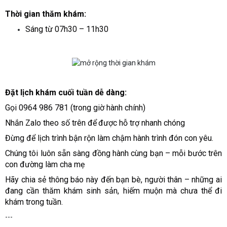
Th
ờ
i gian th
ă
m khám:
Sáng t
ừ
07h30 – 11h30
Đặ
t l
ị
ch khám cu
ố
i tu
ầ
n d
ễ
dàng:
G
ọ
i 0964 986 781 (trong gi
ờ
hành chính)
Nh
ắ
n Zalo theo s
ố
trên
để
đượ
c h
ỗ
tr
ợ
nhanh chóng
Đừ
ng
để
l
ị
ch trình b
ậ
n r
ộ
n làm ch
ậ
m hành trình
đ
ón con yêu.
Chúng tôi luôn s
ẵ
n sàng
đồ
ng hành cùng b
ạ
n – m
ỗ
i b
ướ
c trên
con
đườ
ng làm cha m
ẹ
Hãy chia s
ẻ
thông báo này
đế
n b
ạ
n bè, ng
ườ
i thân – nh
ữ
ng ai
đ
ang c
ầ
n th
ă
m khám sinh s
ả
n, hi
ế
m mu
ộ
n mà ch
ư
a th
ể
đ
i
khám trong tu
ầ
n.
---