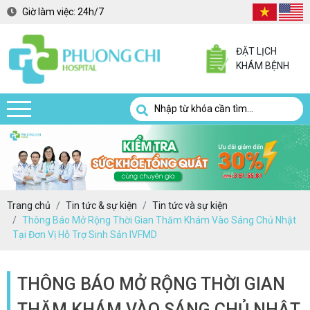
Giờ làm việc:
24h/7
ĐẶT LỊCH
KHÁM BỆNH
Trang chủ
Tin tức & sự kiện
Tin tức và sự kiện
Thông Báo Mở Rộng Thời Gian Thăm Khám Vào Sáng Chủ Nhật
Tại Đơn Vị Hỗ Trợ Sinh Sản IVFMD
THÔNG BÁO MỞ RỘNG THỜI GIAN
THĂM KHÁM VÀO SÁNG CHỦ NHẬT