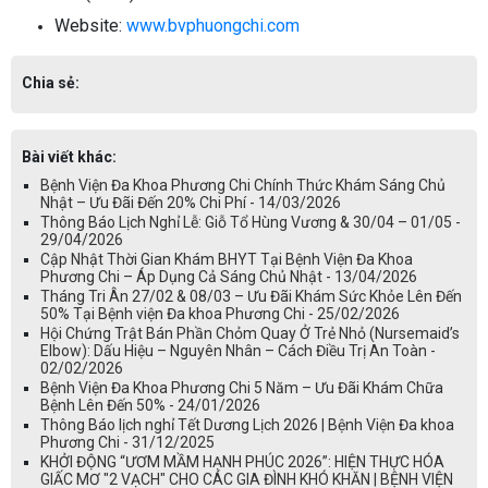
Website:
www.bvphuongchi.com
Chia sẻ:
Bài viết khác:
Bệnh Viện Đa Khoa Phương Chi Chính Thức Khám Sáng Chủ
Nhật – Ưu Đãi Đến 20% Chi Phí - 14/03/2026
Thông Báo Lịch Nghỉ Lễ: Giỗ Tổ Hùng Vương & 30/04 – 01/05 -
29/04/2026
Cập Nhật Thời Gian Khám BHYT Tại Bệnh Viện Đa Khoa
Phương Chi – Áp Dụng Cả Sáng Chủ Nhật - 13/04/2026
Tháng Tri Ân 27/02 & 08/03 – Ưu Đãi Khám Sức Khỏe Lên Đến
50% Tại Bệnh viện Đa khoa Phương Chi - 25/02/2026
Hội Chứng Trật Bán Phần Chỏm Quay Ở Trẻ Nhỏ (Nursemaid’s
Elbow): Dấu Hiệu – Nguyên Nhân – Cách Điều Trị An Toàn -
02/02/2026
Bệnh Viện Đa Khoa Phương Chi 5 Năm – Ưu Đãi Khám Chữa
Bệnh Lên Đến 50% - 24/01/2026
Thông Báo lịch nghỉ Tết Dương Lịch 2026 | Bệnh Viện Đa khoa
Phương Chi - 31/12/2025
KHỞI ĐỘNG “ƯƠM MẦM HẠNH PHÚC 2026”: HIỆN THỰC HÓA
GIẤC MƠ "2 VẠCH" CHO CÁC GIA ĐÌNH KHÓ KHĂN | BỆNH VIỆN