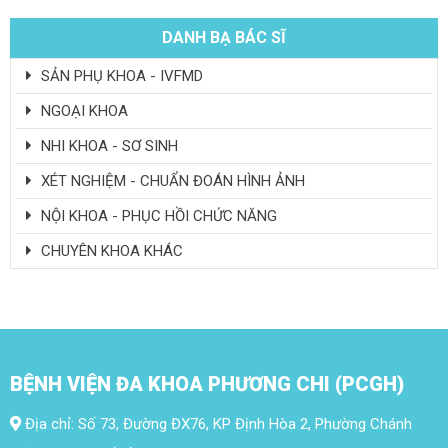
DANH BẠ BÁC SĨ
SẢN PHỤ KHOA - IVFMD
NGOẠI KHOA
NHI KHOA - SƠ SINH
XÉT NGHIỆM - CHUẨN ĐOÁN HÌNH ẢNH
NỘI KHOA - PHỤC HỒI CHỨC NĂNG
CHUYÊN KHOA KHÁC
BỆNH VIỆN ĐA KHOA PHƯƠNG CHI (PCGH)
Địa chỉ: Số 73, Đường ĐX76, KP Định Hòa 2, Phường Chánh