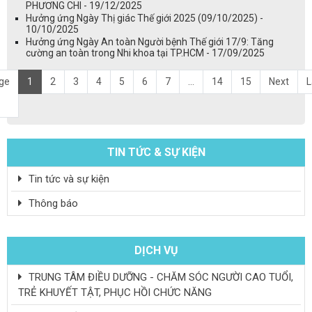
PHƯƠNG CHI - 19/12/2025
Hưởng ứng Ngày Thị giác Thế giới 2025 (09/10/2025) -
10/10/2025
Hưởng ứng Ngày An toàn Người bệnh Thế giới 17/9: Tăng
cường an toàn trong Nhi khoa tại TP.HCM - 17/09/2025
ge
1
2
3
4
5
6
7
...
14
15
Next
L
TIN TỨC & SỰ KIỆN
Tin tức và sự kiện
Thông báo
DỊCH VỤ
TRUNG TÂM ĐIỀU DƯỠNG - CHĂM SÓC NGƯỜI CAO TUỔI,
TRẺ KHUYẾT TẬT, PHỤC HỒI CHỨC NĂNG