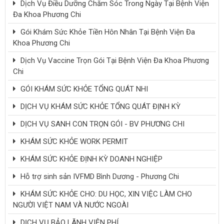
Dịch Vụ Điều Dưỡng Chăm Sóc Trong Ngày Tại Bệnh Viện
Đa Khoa Phương Chi
Gói Khám Sức Khỏe Tiền Hôn Nhân Tại Bệnh Viện Đa
Khoa Phương Chi
Dịch Vụ Vaccine Trọn Gói Tại Bệnh Viện Đa Khoa Phương
Chi
GÓI KHÁM SỨC KHỎE TỔNG QUÁT NHI
DỊCH VỤ KHÁM SỨC KHỎE TỔNG QUÁT ĐỊNH KỲ
DỊCH VỤ SANH CON TRỌN GÓI - BV PHƯƠNG CHI
KHÁM SỨC KHỎE WORK PERMIT
KHÁM SỨC KHỎE ĐỊNH KỲ DOANH NGHIỆP
Hỗ trợ sinh sản IVFMD Bình Dương - Phương Chi
KHÁM SỨC KHỎE CHO: DU HỌC, XIN VIỆC LÀM CHO
NGƯỜI VIỆT NAM VÀ NƯỚC NGOÀI
DỊCH VỤ BẢO LÃNH VIỆN PHÍ