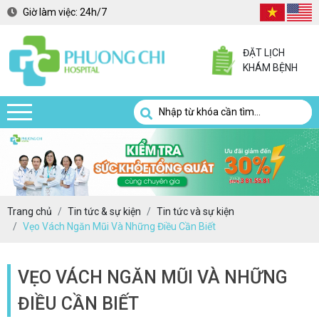
Giờ làm việc:
24h/7
ĐẶT LỊCH
KHÁM BỆNH
Trang chủ
Tin tức & sự kiện
Tin tức và sự kiện
Vẹo Vách Ngăn Mũi Và Những Điều Cần Biết
VẸO VÁCH NGĂN MŨI VÀ NHỮNG
ĐIỀU CẦN BIẾT