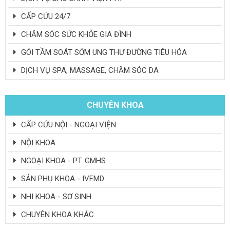
CẤP CỨU 24/7
CHĂM SÓC SỨC KHỎE GIA ĐÌNH
GÓI TẦM SOÁT SỚM UNG THƯ ĐƯỜNG TIÊU HÓA
DỊCH VỤ SPA, MASSAGE, CHĂM SÓC DA
CHUYÊN KHOA
CẤP CỨU NỘI - NGOẠI VIỆN
NỘI KHOA
NGOẠI KHOA - PT. GMHS
SẢN PHỤ KHOA - IVFMD
NHI KHOA - SƠ SINH
CHUYÊN KHOA KHÁC